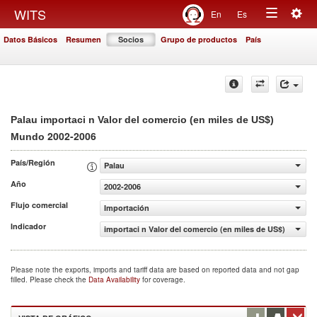
Togg
WITS
En
Es
Toggle
navig
Datos Básicos
Resumen
Socios
Grupo de productos
País
navigation
Palau importaci n Valor del comercio (en miles de US$)
2002-2006
Mundo
País/Región
Palau
Año
2002-2006
Flujo comercial
Importación
Indicador
importaci n Valor del comercio (en miles de US$)
Please note the exports, imports and tariff data are based on reported data and not gap
filled. Please check the
Data Availability
for coverage.