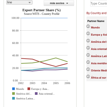
line
más socios
Export Partner Share (%)
By Country and
Source:WITS - Country Profile
100.00
Partner Name
Mundo
80.00
Europa y Asi
América del 
60.00
Asia oriental
40.00
América Lati
Asia meridio
20.00
Oriente Medi
África al sur
0.00
2002
2003
2004
2005
2006
Mundo
Europa y Asia...
América del...
Asia oriental...
América Latina...