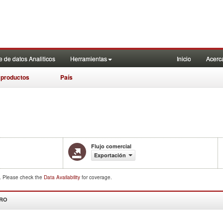
 de datos Analiticos
Herramientas
Inicio
Acerc
 productos
País
Flujo comercial
Exportación
d. Please check the
Data Availability
for coverage.
DRO