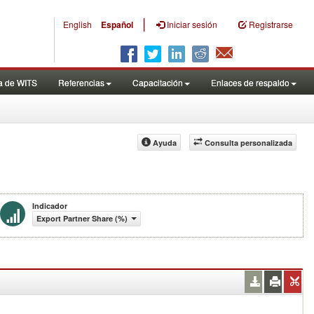
|
English
Español
Iniciar sesión
Registrarse
a de WITS
Referencias
Capacitación
Enlaces de respaldo
Ayuda
Consulta personalizada
Indicador
Export Partner Share (%)