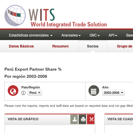
Estadísticas comerciales
Aranceles
GVC
API
Base
Datos Básicos
Resumen
Socios
Grupo de
%
Perú Export Partner Share
2002-2006
Por región
País/Región
Año
Perú
2002-2006
Please note the exports, imports and tariff data are based on reported data and not gap fille
VISTA DE GRÁFICO
VISTA DE CUA