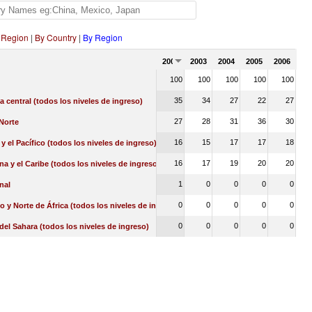
 Region
|
By Country
|
By Region
2002
2003
2004
2005
2006
100
100
100
100
100
35
34
27
22
27
a central (todos los niveles de ingreso)
27
28
31
36
30
Norte
16
15
17
17
18
 y el Pacífico (todos los niveles de ingreso)
16
17
19
20
20
na y el Caribe (todos los niveles de ingreso)
1
0
0
0
0
nal
0
0
0
0
0
o y Norte de África (todos los niveles de ingreso)
0
0
0
0
0
 del Sahara (todos los niveles de ingreso)