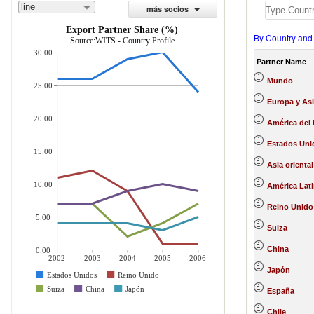
line
más socios
Export Partner Share (%)
By Country and
Source:WITS - Country Profile
30.00
Partner Name
Mundo
25.00
Europa y Asi
20.00
América del 
Estados Uni
15.00
Asia oriental
10.00
América Lati
Reino Unido
5.00
Suiza
China
0.00
2002
2003
2004
2005
2006
Japón
Estados Unidos
Reino Unido
Suiza
China
Japón
España
Chile