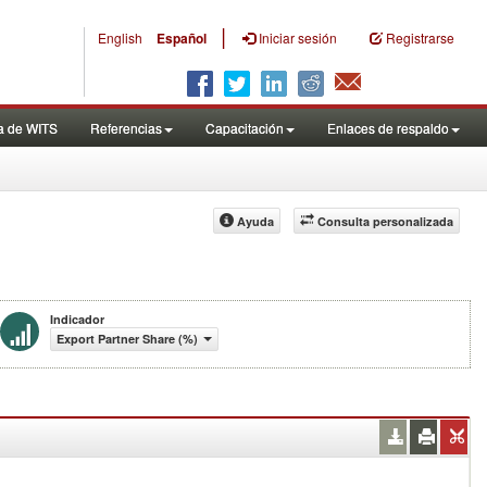
|
English
Español
Iniciar sesión
Registrarse
a de WITS
Referencias
Capacitación
Enlaces de respaldo
Ayuda
Consulta personalizada
Indicador
Export Partner Share (%)