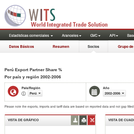
Estadísticas comerciales
Aranceles
GVC
API
Base
Datos Básicos
Resumen
Socios
Grupo de
%
Perú Export Partner Share
2002-2006
Por país y región
País/Región
Año
Perú
2002-2006
Please note the exports, imports and tariff data are based on reported data and not gap fille
VISTA DE GRÁFICO
VISTA DE CUA