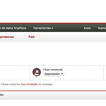
 de datos Analiticos
Herramientas
Inicio
Acerc
 productos
País
Flujo comercial
Exportación
d. Please check the
Data Availability
for coverage.
DRO