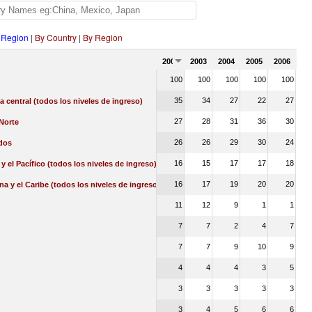
 Region
|
By Country
|
By Region
2002
2003
2004
2005
2006
100
100
100
100
100
35
34
27
22
27
a central (todos los niveles de ingreso)
27
28
31
36
30
Norte
26
26
29
30
24
dos
16
15
17
17
18
 y el Pacífico (todos los niveles de ingreso)
16
17
19
20
20
na y el Caribe (todos los niveles de ingreso)
11
12
9
1
1
7
7
2
4
7
7
7
9
10
9
4
4
4
3
5
3
3
3
3
3
3
4
5
6
6