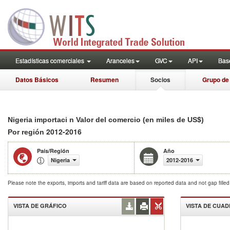
Estadísticas comerciales
Aranceles
GVC
API
Base
Datos Básicos
Resumen
Socios
Grupo de
Nigeria importaci n Valor del comercio (en miles de US$)
2012-2016
Por región
País/Región
Año
Nigeria
2012-2016
Please note the exports, imports and tariff data are based on reported data and not gap fille
VISTA DE GRÁFICO
VISTA DE CUA