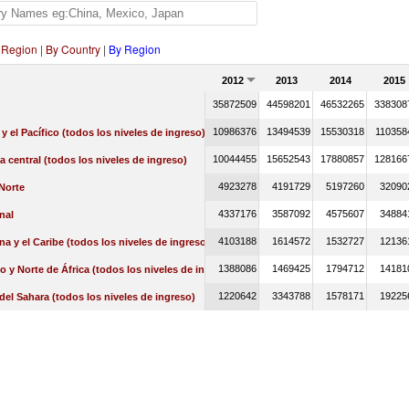
 Region
|
By Country
|
By Region
2012
2013
2014
2015
35872509
44598201
46532265
338308
10986376
13494539
15530318
110358
 y el Pacífico (todos los niveles de ingreso)
10044455
15652543
17880857
128166
a central (todos los niveles de ingreso)
4923278
4191729
5197260
32090
Norte
4337176
3587092
4575607
34884
nal
4103188
1614572
1532727
12136
na y el Caribe (todos los niveles de ingreso)
1388086
1469425
1794712
14181
o y Norte de África (todos los niveles de ingreso)
1220642
3343788
1578171
19225
 del Sahara (todos los niveles de ingreso)