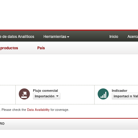
 de datos Analiticos
Herramientas
Inicio
Acerc
 productos
País
Flujo comercial
Indicador
Importación
importaci n Va
d. Please check the
Data Availability
for coverage.
DRO