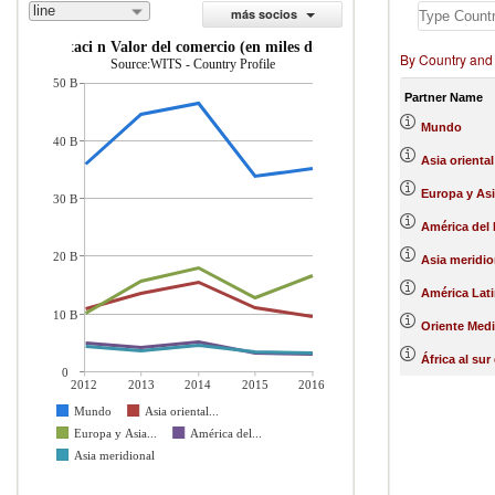
line
más socios
importaci n Valor del comercio (en miles de US$)
By Country and
Source:WITS - Country Profile
50 B
Partner Name
Mundo
40 B
Asia oriental
Europa y Asi
30 B
América del 
20 B
Asia meridio
América Lati
10 B
Oriente Medi
África al sur
0
2012
2013
2014
2015
2016
Mundo
Asia oriental...
Europa y Asia...
América del...
Asia meridional