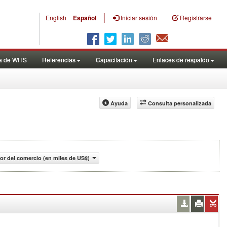
|
English
Español
Iniciar sesión
Registrarse
a de WITS
Referencias
Capacitación
Enlaces de respaldo
Ayuda
Consulta personalizada
lor del comercio (en miles de US$)