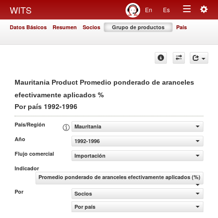
Togg
WITS
En
Es
Toggle
navig
Datos Básicos
Resumen
Socios
Grupo de productos
País
navigation
Mauritania Product Promedio ponderado de aranceles
%
efectivamente aplicados
1992-1996
Por país
País/Región
Mauritania
Año
1992-1996
Flujo comercial
Importación
Indicador
Promedio ponderado de aranceles efectivamente aplicados (%)
Por
Socios
Por país