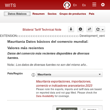
<<<<<<<<<<<<<<<<<<<<<<<<<<<<<<<<<<<
Togg
WITS
En
Es
====================================AUTO GENERATED BY CONFLICT
Toggle
navig
EXTENSION====================================
Datos Básicos
Resumen
Socios
Grupo de productos
País
>>>>>>>>>>>>>>>>>>>>>>>>>>>>>>>>>>>>AUTO GENERATED BY CONFLICT
navigation
EXTENSION>>>>>>>>>>>>>>>>>>>>>>>>>>>>>>>>>>>> Development
====================================AUTO GENERATED BY CONFLICT
EXTENSION====================================
Bilateral Tariff Technical Note
>>>>>>>>>>>>>>>>>>>>>>>>>>>>>>>>>>>>AUTO GENERATED BY CONFLICT
EXTENSION>>>>>>>>>>>>>>>>>>>>>>>>>>>>>>>>>>>> Development_veni
Mauritania
Datos básicos del comercio mundial:
Valores más recientes
Datos del comercio más recientes disponibles de diversas
fuentes
.
Nota:
:
Los datos de diversas fuentes no son del mismo año.
.
País/Región
Mauritania
Mauritania
exportaciones, importaciones,
comercio e indicadores arancelarios
2023
Please note the exports, imports and tariff data are based
on reported data and not gap filled. Please check the
Data Availability
for coverage.