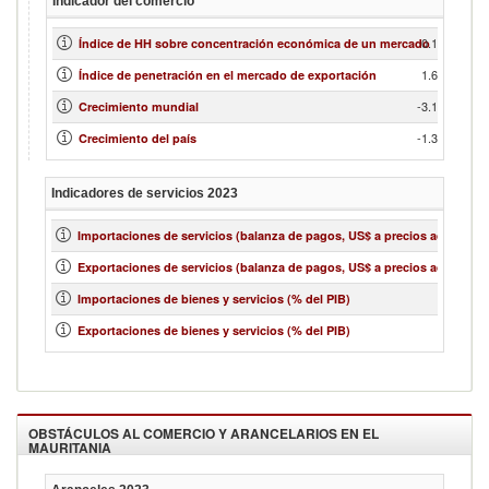
Indicador del comercio
0.13
Índice de HH sobre concentración económica de un mercado
1.67
Índice de penetración en el mercado de exportación
-3.13
Crecimiento mundial
-1.34
Crecimiento del país
Indicadores de servicios
2023
955
Importaciones de servicios (balanza de pagos, US$ a precios actuales)
295
Exportaciones de servicios (balanza de pagos, US$ a precios actuales)
Importaciones de bienes y servicios (% del PIB)
Exportaciones de bienes y servicios (% del PIB)
OBSTÁCULOS AL COMERCIO Y ARANCELARIOS EN EL
MAURITANIA