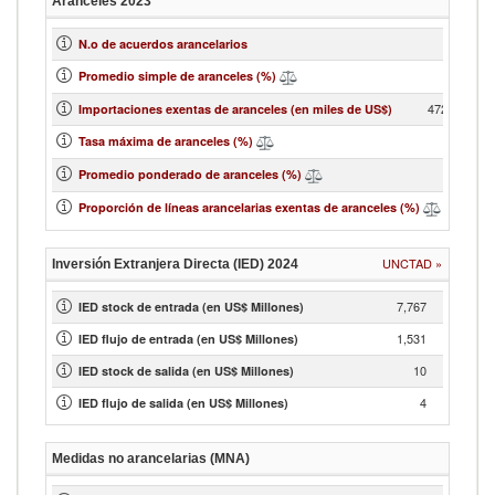
Aranceles
2023
1
N.o de acuerdos arancelarios
13.01
Promedio simple de aranceles (%)
472,073.21
Importaciones exentas de aranceles (en miles de US$)
35
Tasa máxima de aranceles (%)
9.59
Promedio ponderado de aranceles (%)
3.31
Proporción de líneas arancelarias exentas de aranceles (%)
UNCTAD
»
Inversión Extranjera Directa (IED)
2024
7,767
IED stock de entrada (en US$ Millones)
1,531
IED flujo de entrada (en US$ Millones)
10
IED stock de salida (en US$ Millones)
4
IED flujo de salida (en US$ Millones)
Medidas no arancelarias (MNA)