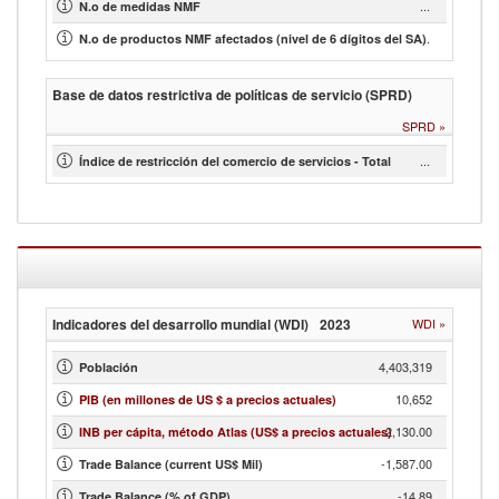
...
N.o de medidas NMF
...
N.o de productos NMF afectados (nivel de 6 dígitos del SA)
Base de datos restrictiva de políticas de servicio (SPRD)
SPRD
»
...
Índice de restricción del comercio de servicios - Total
Indicadores del desarrollo mundial (WDI)
2023
WDI
»
4,403,319
Población
10,652
PIB (en millones de US $ a precios actuales)
2,130.00
INB per cápita, método Atlas (US$ a precios actuales)
-1,587.00
Trade Balance (current US$ Mil)
-14.89
Trade Balance (% of GDP)