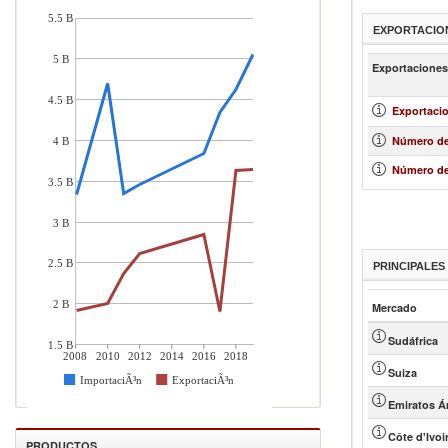
5.5 B
EXPORTACIO
5 B
Exportaciones
4.5 B
Exportacio
Número de
4 B
Número de
3.5 B
3 B
2.5 B
PRINCIPALE
2 B
Mercado
Sudáfrica
1.5 B
2008
2010
2012
2014
2016
2018
Suiza
ImportaciÃ³n
ExportaciÃ³n
Emiratos Á
Côte d'Ivoi
PRODUCTOS