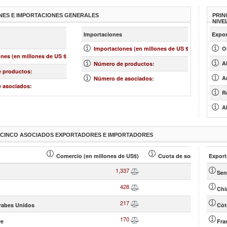
NES E IMPORTACIONES GENERALES
PRIN
NIVE
más
más »
Importaciones
Expor
»
3,845
Importaciones (en millones de US $)
:
O
2,848
nes (en millones de US $)
:
3,017
A
Número de productos
:
942
 productos
:
148
An
Número de asociados
:
90
 asociados
:
R
A
S CINCO ASOCIADOS EXPORTADORES E IMPORTADORES
Comercio (en millones de US$)
Cuota de socio (en % )
Export
1,337
46.96
Sen
428
15.04
Chi
217
7.61
rabes Unidos
Côt
170
5.98
re
Fra