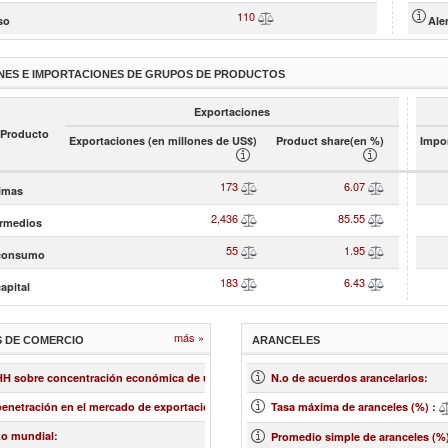
110
3.86
so
Ale
NES E IMPORTACIONES DE GRUPOS DE PRODUCTOS
Exportaciones
 Producto
Exportaciones (en millones de US$)
Product share(en %)
Impor
173
6.07
rimas
2,436
85.55
ermedios
55
1.95
 consumo
183
6.43
apital
más »
S DE COMERCIO
ARANCELES
0.37
 HH sobre concentración económica de un mercado
:
N.o de acuerdos arancelarios
:
1.65
penetración en el mercado de exportación
:
Tasa máxima de aranceles (%)
:
-1.38
to mundial
:
Promedio simple de aranceles (%