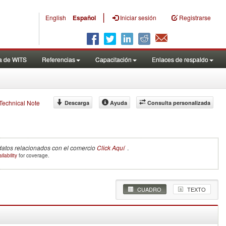
|
English
Español
Iniciar sesión
Registrarse
a de WITS
Referencias
Capacitación
Enlaces de respaldo
f Technical Note
Descarga
Ayuda
Consulta personalizada
 datos relacionados con el comercio
Click Aquí
.
ilability
for coverage.
CUADRO
TEXTO