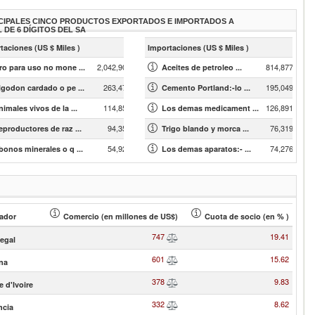
CIPALES CINCO PRODUCTOS EXPORTADOS E IMPORTADOS A
L DE 6 DÍGITOS DEL SA
taciones (US $ Miles )
Importaciones (US $ Miles )
2,042,907.89
814,877.97
ro para uso no mone ...
Aceites de petroleo ...
263,478.33
195,049.25
lgodon cardado o pe ...
Cemento Portland:-lo ...
114,857.76
126,891.34
imales vivos de la ...
Los demas medicament ...
94,358.84
76,319.45
eproductores de raz ...
Trigo blando y morca ...
54,924.57
74,276.43
bonos minerales o q ...
Los demas aparatos:- ...
ador
Comercio (en millones de US$)
Cuota de socio (en % )
747
19.41
egal
601
15.62
na
378
9.83
e d'Ivoire
332
8.62
ncia