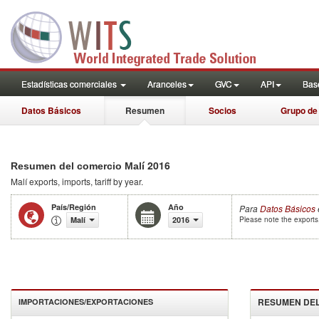
Estadísticas comerciales
Aranceles
GVC
API
Base
Datos Básicos
Resumen
Socios
Grupo de
2016
Resumen del comercio Malí
Malí
exports, imports, tariff by year
.
País/Región
Año
Para
Datos Básicos
Malí
2016
Please note the exports,
RESUMEN DEL
IMPORTACIONES/EXPORTACIONES