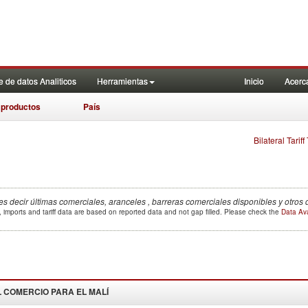
 de datos Analiticos
Herramientas
Inicio
Acerc
 productos
País
Bilateral Tarif
es decir últimas comerciales, aranceles , barreras comerciales disponibles y otros
 imports and tariff data are based on reported data and not gap filled. Please check the
Data Ava
 COMERCIO PARA EL
MALÍ