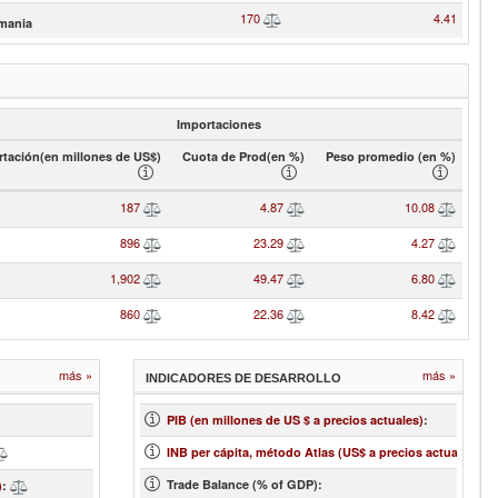
170
4.41
mania
Importaciones
tación(en millones de US$)
Cuota de Prod(en %)
Peso promedio (en %)
187
4.87
10.08
896
23.29
4.27
1,902
49.47
6.80
860
22.36
8.42
más »
más »
INDICADORES DE DESARROLLO
2
PIB (en millones de US $ a precios actuales)
:
35
INB per cápita, método Atlas (US$ a precios actuales)
:
Trade Balance (% of GDP):
11.70
)
: