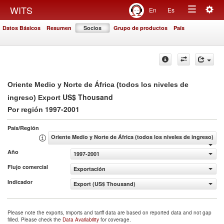
Togg
WITS
En
Es
Toggle
navig
Datos Básicos
Resumen
Socios
Grupo de productos
País
navigation
Oriente Medio y Norte de África (todos los niveles de
US$ Thousand
ingreso) Export
1997-2001
Por región
País/Región
Oriente Medio y Norte de África (todos los niveles de ingreso)
Año
1997-2001
Flujo comercial
Exportación
Indicador
Export (US$ Thousand)
Please note the exports, imports and tariff data are based on reported data and not gap
filled. Please check the
Data Availability
for coverage.