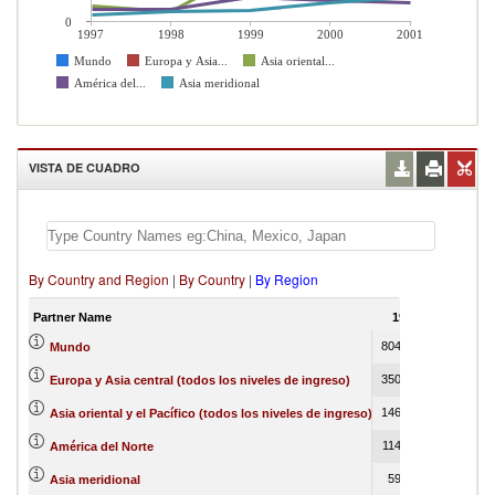
0
1997
1998
1999
2000
2001
Mundo
Europa y Asia...
Asia oriental...
América del...
Asia meridional
VISTA DE CUADRO
By Country and Region
|
By Country
|
By Region
Partner Name
1997
1998
80457347
1116734
Mundo
35083336
11067
Europa y Asia central (todos los niveles de ingreso)
14609670
121289
Asia oriental y el Pacífico (todos los niveles de ingreso)
11478903
18462
América del Norte
5954098
94898
Asia meridional