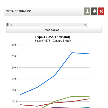
VISTA DE GRÁFICO
line
más socios
Export (US$ Thousand)
Source:WITS - Country Profile
300 B
250 B
200 B
150 B
100 B
50 B