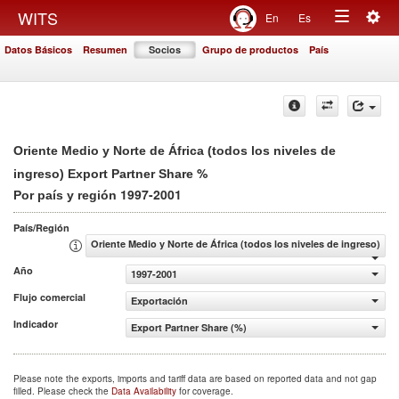
Togg
WITS
En
Es
Toggle
navig
Datos Básicos
Resumen
Socios
Grupo de productos
País
navigation
Oriente Medio y Norte de África (todos los niveles de
%
ingreso) Export Partner Share
1997-2001
Por país y región
País/Región
Oriente Medio y Norte de África (todos los niveles de ingreso)
Año
1997-2001
Flujo comercial
Exportación
Indicador
Export Partner Share (%)
Please note the exports, imports and tariff data are based on reported data and not gap
filled. Please check the
Data Availability
for coverage.