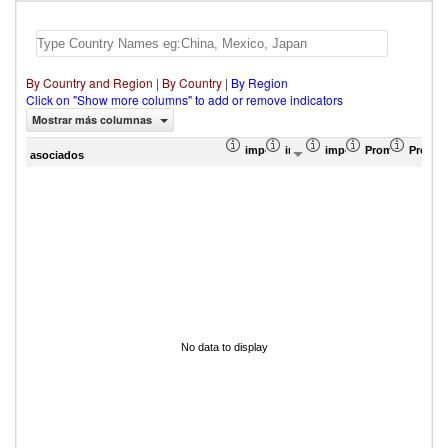
By Country and Region
|
By Country
|
By Region
Click on "Show more columns" to add or remove indicators
Mostrar más columnas
importación Proporción en el total de
importación Valor del comercio
importación Proporció
Promedio ponde
Promed
asociados
No data to display