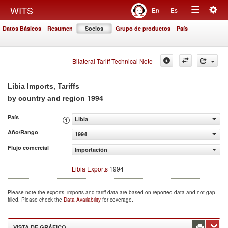
Togg
WITS
En
Es
Toggle
navig
Datos Básicos
Resumen
Socios
Grupo de productos
País
navigation
Bilateral Tariff Technical Note
Libia Imports, Tariffs
1994
by country and region
País
Libia
Año/Rango
1994
Flujo comercial
Importación
Libia Exports
1994
Please note the exports, imports and tariff data are based on reported data and not gap
filled. Please check the
Data Availability
for coverage.
VISTA DE GRÁFICO