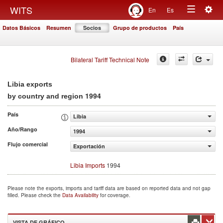
Togg
WITS
En
Es
Toggle
navig
Datos Básicos
Resumen
Socios
Grupo de productos
País
navigation
Bilateral Tariff Technical Note
Libia exports
1994
by country and region
País
Libia
Año/Rango
1994
Flujo comercial
Exportación
Libia Imports
1994
Please note the exports, imports and tariff data are based on reported data and not gap
filled. Please check the
Data Availability
for coverage.
VISTA DE GRÁFICO