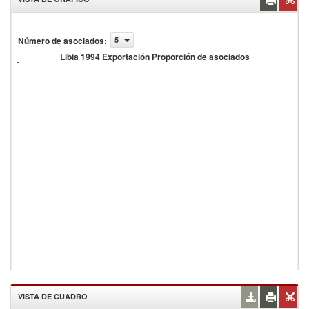
Número de asociados
:
5
ibia 1994
xportación
Libia 1994 Exportación Proporción de asociados
roporción
e
sociados
VISTA DE CUADRO