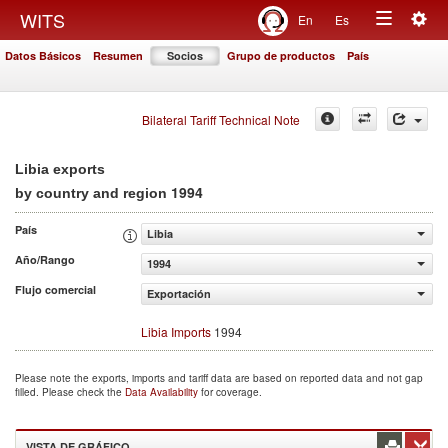
Togg
WITS
En
Es
Toggle
navig
Datos Básicos
Resumen
Socios
Grupo de productos
País
navigation
Bilateral Tariff Technical Note
Libia exports
1994
by country and region
País
Libia
Año/Rango
1994
Flujo comercial
Exportación
Libia Imports
1994
Please note the exports, imports and tariff data are based on reported data and not gap
filled. Please check the
Data Availability
for coverage.
VISTA DE GRÁFICO