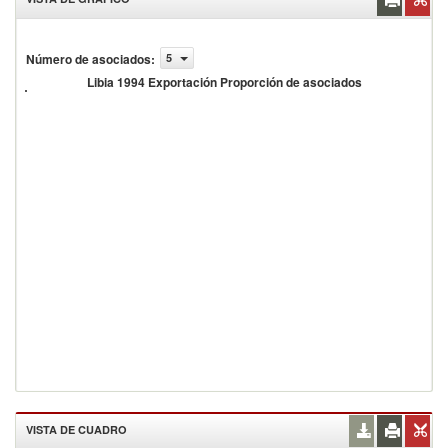
Número de asociados
:
5
ibia 1994
xportación
Libia 1994 Exportación Proporción de asociados
roporción
e
sociados
VISTA DE CUADRO