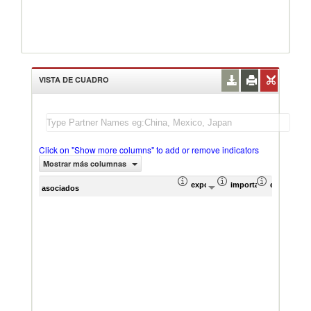
VISTA DE CUADRO
Click on "Show more columns" to add or remove indicators
Mostrar más columnas
exportación Valor del comercio (
importación Valor del
exportació
im
asociados