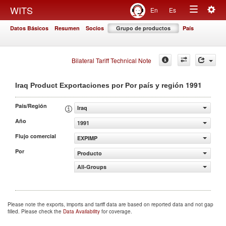
Togg
WITS
En
Es
Toggle
navig
Datos Básicos
Resumen
Socios
Grupo de productos
País
navigation
Bilateral Tariff Technical Note
1991
Iraq Product Exportaciones por Por país y región
País/Región
Iraq
Año
1991
Flujo comercial
EXPIMP
Por
Producto
All-Groups
Please note the exports, imports and tariff data are based on reported data and not gap
filled. Please check the
Data Availability
for coverage.