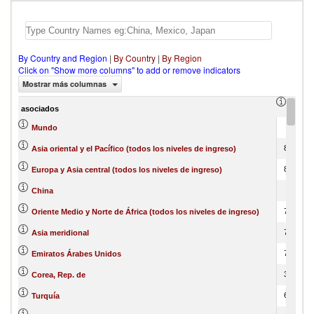
By Country and Region
|
By Country
|
By Region
Click on "Show more columns" to add or remove indicators
Mostrar más columnas
import
asociados
100
Mundo
85.78
Asia oriental y el Pacífico (todos los niveles de ingreso)
85.34
Europa y Asia central (todos los niveles de ingreso)
80.2
China
73.34
Oriente Medio y Norte de África (todos los niveles de ingreso)
73.34
Asia meridional
71.89
Emiratos Árabes Unidos
36.61
Corea, Rep. de
66.56
Turquía