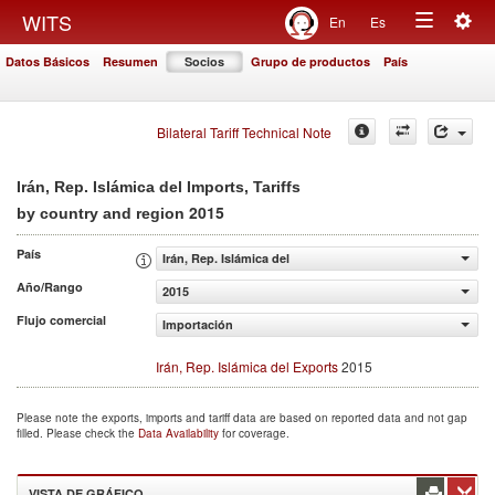
Togg
WITS
En
Es
Toggle
navig
Datos Básicos
Resumen
Socios
Grupo de productos
País
navigation
Bilateral Tariff Technical Note
Irán, Rep. Islámica del Imports, Tariffs
2015
by country and region
País
Irán, Rep. Islámica del
Año/Rango
2015
Flujo comercial
Importación
Irán, Rep. Islámica del Exports
2015
Please note the exports, imports and tariff data are based on reported data and not gap
filled. Please check the
Data Availability
for coverage.
VISTA DE GRÁFICO