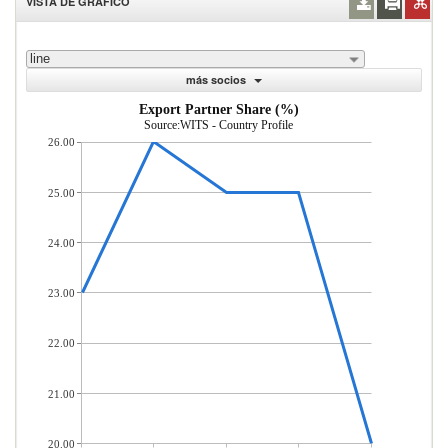
VISTA DE GRÁFICO
line
más socios
Export Partner Share (%)
Source:WITS - Country Profile
26.00
25.00
24.00
23.00
22.00
21.00
20.00