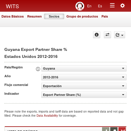
Togg
WITS
En
Es
Toggle
navig
Datos Básicos
Resumen
Socios
Grupo de productos
País
navigation
%
Guyana Export Partner Share
2012-2016
Estados Unidos
País/Región
Guyana
Año
2012-2016
Flujo comercial
Exportación
Indicador
Export Partner Share (%)
Please note the exports, imports and tariff data are based on reported data and not gap
filled. Please check the
Data Availability
for coverage.