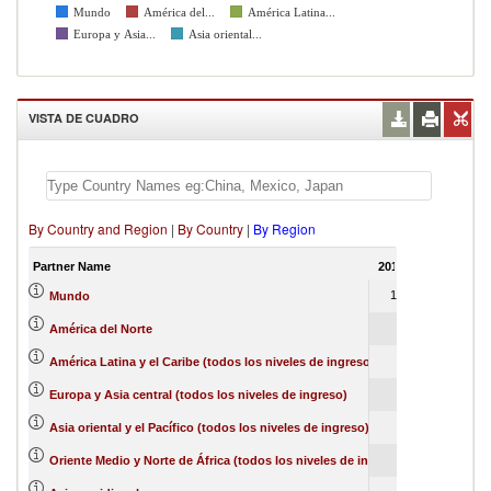
Mundo
América del...
América Latina...
Europa y Asia...
Asia oriental...
VISTA DE CUADRO
By Country and Region
|
By Country
|
By Region
Partner Name
2012
2013
201
100
100
10
Mundo
58
0
América del Norte
20
56
4
América Latina y el Caribe (todos los niveles de ingreso)
18
21
2
Europa y Asia central (todos los niveles de ingreso)
2
1
Asia oriental y el Pacífico (todos los niveles de ingreso)
0
2
Oriente Medio y Norte de África (todos los niveles de ingreso)