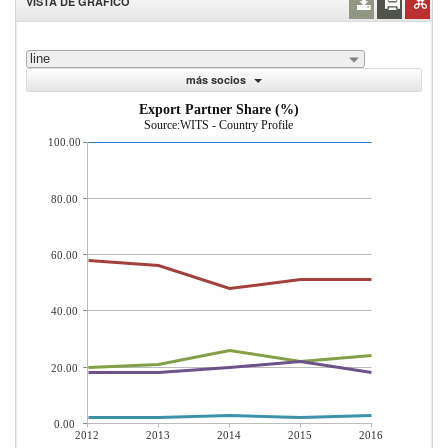
VISTA DE GRÁFICO
line
más socios
Export Partner Share (%)
Source:WITS - Country Profile
100.00
80.00
60.00
40.00
20.00
0.00
2012
2013
2014
2015
2016