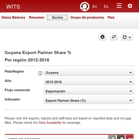
Togg
WITS
En
Es
Toggle
navig
Datos Básicos
Resumen
Socios
Grupo de productos
País
navigation
%
Guyana Export Partner Share
2012-2016
Por región
País/Región
Guyana
Año
2012-2016
Flujo comercial
Exportación
Indicador
Export Partner Share (%)
Please note the exports, imports and tariff data are based on reported data and not gap
filled. Please check the
Data Availability
for coverage.