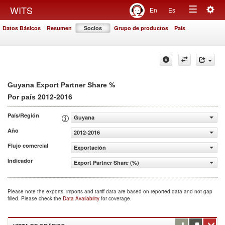
Togg
WITS
En
Es
Toggle
navig
Datos Básicos
Resumen
Socios
Grupo de productos
País
navigation
%
Guyana Export Partner Share
2012-2016
Por país
País/Región
Guyana
Año
2012-2016
Flujo comercial
Exportación
Indicador
Export Partner Share (%)
Please note the exports, imports and tariff data are based on reported data and not gap
filled. Please check the
Data Availability
for coverage.