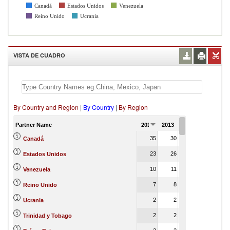
Canadá
Estados Unidos
Venezuela
Reino Unido
Ucrania
VISTA DE CUADRO
By Country and Region
|
By Country
|
By Region
Partner Name
2012
2013
2014
2015
20
35
30
22
0
Canadá
23
26
25
0
Estados Unidos
10
11
9
0
Venezuela
7
8
8
0
Reino Unido
2
2
2
0
Ucrania
2
2
3
Trinidad y Tobago