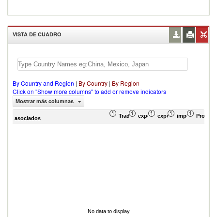
VISTA DE CUADRO
By Country and Region
|
By Country
|
By Region
Click on "Show more columns" to add or remove indicators
Mostrar más columnas
Trade Balance (en miles de US$)
exportación Valor del comercio
exportación Proporció
importación Pr
Promedi
asociados
No data to display