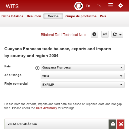
Togg
WITS
En
Es
Toggle
navig
Datos Básicos
Resumen
Socios
Grupo de productos
País
navigation
Bilateral Tariff Technical Note
Guayana Francesa trade balance, exports and imports
2004
by country and region
País
Guayana Francesa
Año/Rango
2004
Flujo comercial
EXPIMP
Please note the exports, imports and tariff data are based on reported data and not gap
filled. Please check the
Data Availability
for coverage.
VISTA DE GRÁFICO