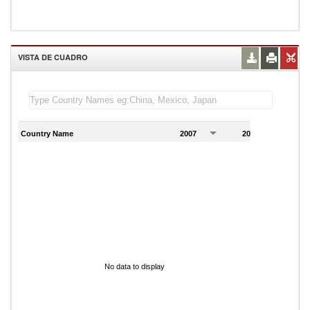
VISTA DE CUADRO
Country Name
2007
2008
2
No data to display