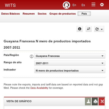
Togg
WITS
En
Es
Toggle
navig
Datos Básicos
Resumen
Socios
Grupo de productos
País
navigation
Guayana Francesa N mero de productos importados
2007-2011
País/Región
Guayana Francesa
Rango de año
2007-2011
Indicador
N mero de productos importados
Please note the exports, imports and tariff data are based on reported data and not gap
filled. Please check the
Data Availability
for coverage.
VISTA DE GRÁFICO