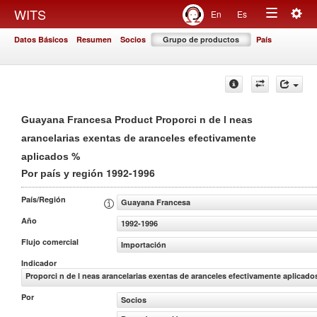
Togg
WITS
En
Es
Toggle
navig
Datos Básicos
Resumen
Socios
Grupo de productos
País
navigation
Guayana Francesa Product Proporci n de l neas
arancelarias exentas de aranceles efectivamente
%
aplicados
1992-1996
Por país y región
País/Región
Guayana Francesa
Año
1992-1996
Flujo comercial
Importación
Indicador
Proporci n de l neas arancelarias exentas de aranceles efectivamente aplicado
Por
Socios