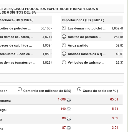
CIPALES CINCO PRODUCTOS EXPORTADOS E IMPORTADOS A
L DE 6 DÍGITOS DEL SA
taciones (US $ Miles )
Importaciones (US $ Miles )
60,108.45
1,602,489.79
eites de petroleo ...
Las demas motociclet ...
4,571.56
257,556.54
os demas azucares, ...
Aceites de petroleo ...
1,939.11
52,823.18
eces de cajuil (de ...
Arroz partido
1,850.10
40,578.07
acahuetes: - con ca ...
Abonos minerales o q ...
1,828.84
26,371.71
os demas tomates pr ...
Vehiculos de turismo ...
ador
Comercio (en millones de US$)
Cuota de socio (en % )
1,606
65.61
amarca
140
5.71
egal
88
3.59
ia
87
3.54
na