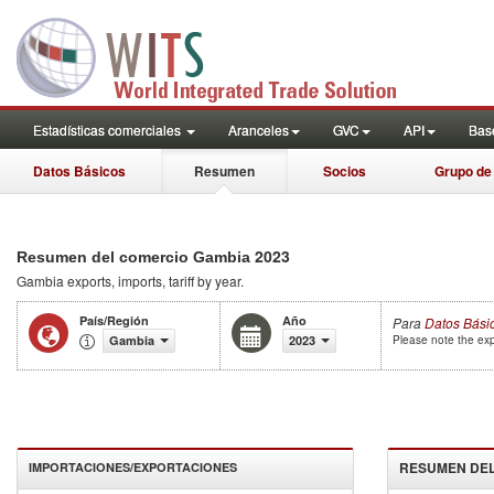
Estadísticas comerciales
Aranceles
GVC
API
Base
Datos Básicos
Resumen
Socios
Grupo de
2023
Resumen del comercio Gambia
Gambia
exports, imports, tariff by year
.
País/Región
Año
Para
Datos Bási
Gambia
2023
Please note the exp
RESUMEN DEL
IMPORTACIONES/EXPORTACIONES