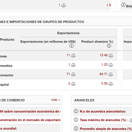
1
1.58
Bél
NES E IMPORTACIONES DE GRUPOS DE PRODUCTOS
Exportaciones
 Producto
Exportaciones (en millones de US$)
Product share(en %)
Impor
11
13.48
rimas
1
1.25
ermedios
71
84.71
 consumo
0
0.56
apital
más »
S DE COMERCIO
ARANCELES
0.13
 HH sobre concentración económica de un mercado
:
N.o de acuerdos arancelarios
:
1.39
penetración en el mercado de exportación
:
Tasa máxima de aranceles (%)
:
-3.13
to mundial
:
Promedio simple de aranceles (%