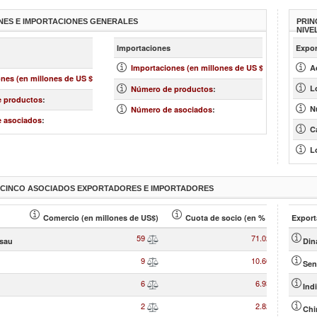
NES E IMPORTACIONES GENERALES
PRIN
NIVE
más
más »
Importaciones
Expor
»
2,448
Importaciones (en millones de US $)
:
Ac
83
nes (en millones de US $)
:
2,441
L
Número de productos
:
137
 productos
:
124
Nu
Número de asociados
:
52
 asociados
:
C
L
S CINCO ASOCIADOS EXPORTADORES E IMPORTADORES
Comercio (en millones de US$)
Cuota de socio (en % )
Export
59
71.02
sau
Din
9
10.60
Sen
6
6.93
Ind
2
2.82
Chi