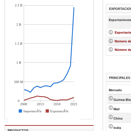
2.5 B
EXPORTACIO
Exportaciones
2 B
Exportacio
Número de
1.5 B
Número de
1 B
PRINCIPALE
500 M
Mercado
Guinea-Bis
0
2008
2013
2018
2023
Malí
ImportaciÃ³n
ExportaciÃ³n
China
India
PRODUCTOS