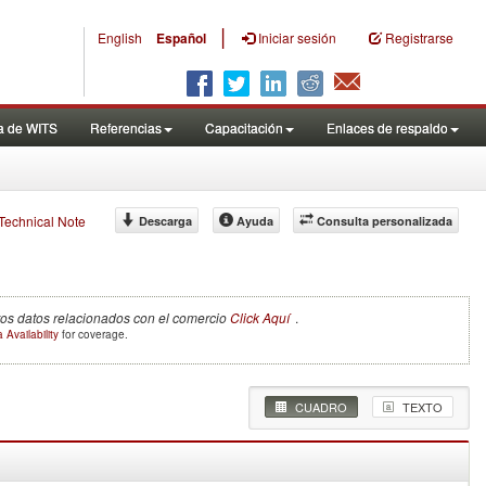
|
English
Español
Iniciar sesión
Registrarse
a de WITS
Referencias
Capacitación
Enlaces de respaldo
f Technical Note
Descarga
Ayuda
Consulta personalizada
tros datos relacionados con el comercio
Click Aquí
.
 Availability
for coverage.
CUADRO
TEXTO