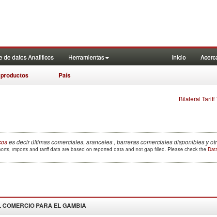
 de datos Analiticos
Herramientas
Inicio
Acerc
 productos
País
Bilateral Tarif
cos
es decir últimas comerciales, aranceles , barreras comerciales disponibles y o
orts, imports and tariff data are based on reported data and not gap filled. Please check the
Data
 COMERCIO PARA EL
GAMBIA