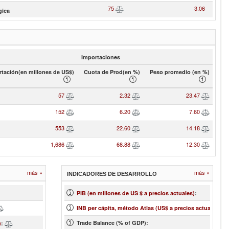
75
3.06
gica
Importaciones
tación(en millones de US$)
Cuota de Prod(en %)
Peso promedio (en %)
57
2.32
23.47
152
6.20
7.60
553
22.60
14.18
1,686
68.88
12.30
más »
más »
INDICADORES DE DESARROLLO
2
PIB (en millones de US $ a precios actuales)
:
35
INB per cápita, método Atlas (US$ a precios actuales)
:
Trade Balance (% of GDP):
13.63
)
: