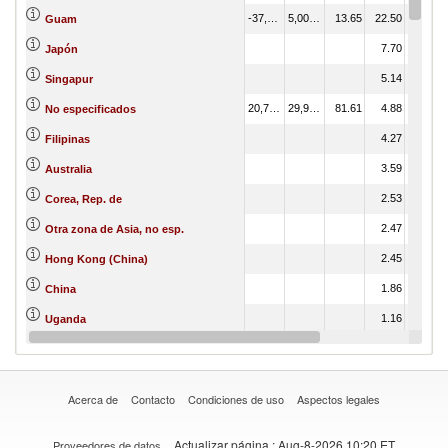
-37,315.50
5,007.10
13.65
22.50
Guam
7.70
Japón
5.14
Singapur
20,765.24
29,945.06
81.61
4.88
No especificados
4.27
Filipinas
3.59
Australia
2.53
Corea, Rep. de
2.47
Otra zona de Asia, no esp.
2.45
Hong Kong (China)
1.86
China
1.16
Uganda
0.78
Suiza
Acerca de
Contacto
Condiciones de uso
Aspectos legales
Actualizar página
: Aug-8-2026 10:20 ET
Proveedores de datos