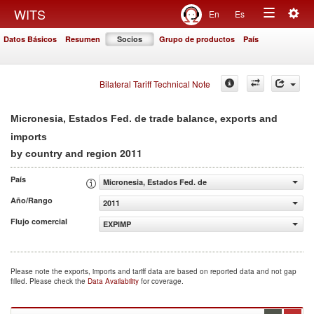
Togg
WITS
En
Es
Toggle
navig
Datos Básicos
Resumen
Socios
Grupo de productos
País
navigation
Bilateral Tariff Technical Note
Micronesia, Estados Fed. de trade balance, exports and
imports
2011
by country and region
País
Micronesia, Estados Fed. de
Año/Rango
2011
Flujo comercial
EXPIMP
Please note the exports, imports and tariff data are based on reported data and not gap
filled. Please check the
Data Availability
for coverage.