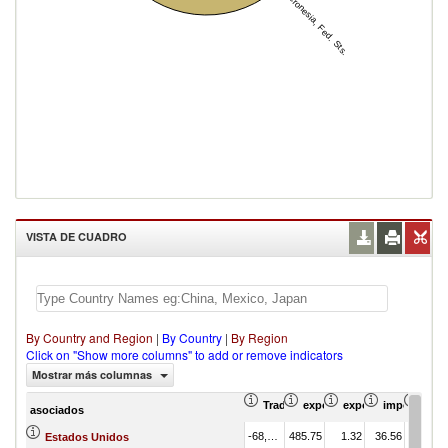
Micronesia, Fed. Sts.
VISTA DE CUADRO
By Country and Region
|
By Country
|
By Region
Click on "Show more columns" to add or remove indicators
Mostrar más columnas
Trade Balance (en miles de US$)
exportación Valor del come
exportación Propor
importación
Prom
asociados
-68,281.27
485.75
1.32
36.56
Estados Unidos