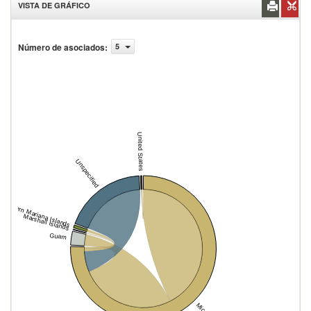
VISTA DE GRÁFICO
Número de asociados
:
5
United States
Unspecified
Northern Mariana Islands
Marshall Islands
Guam