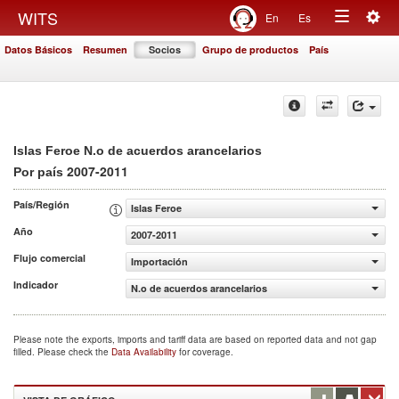
Togg
WITS
En
Es
Toggle
navig
Datos Básicos
Resumen
Socios
Grupo de productos
País
navigation
Islas Feroe N.o de acuerdos arancelarios
2007-2011
Por país
País/Región
Islas Feroe
Año
2007-2011
Flujo comercial
Importación
Indicador
N.o de acuerdos arancelarios
Please note the exports, imports and tariff data are based on reported data and not gap
filled. Please check the
Data Availability
for coverage.