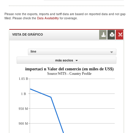
Please note the exports, imports and tariff data are based on reported data and not gap
filled. Please check the
Data Availability
for coverage.
VISTA DE GRÁFICO
line
más socios
importaci n Valor del comercio (en miles de US$)
Source:WITS - Country Profile
1.05 B
1 B
950 M
900 M