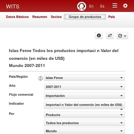
Togg
WITS
En
Es
Toggle
navig
Datos Básicos
Resumen
Socios
Grupo de productos
País
navigation
Islas Feroe Todos los productos importaci n Valor del
comercio (en miles de US$)
2007-2011
Mundo
País/Región
Islas Feroe
Año
2007-2011
Flujo comercial
Importación
Indicador
importaci n Valor del comercio (en miles de US$)
Por
Producto
Todos los productos
Mundo