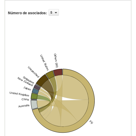
Número de asociados
:
5
Others (80)
United States
Unspecified
Singapore
New Zealand
Japan
United Kingdom
China
Australia
Fiji