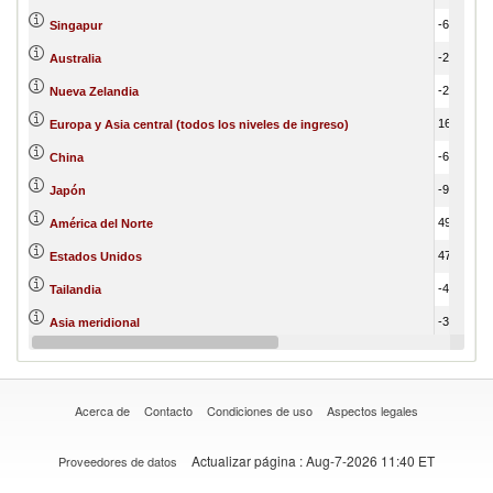
-616,197.81
Singapur
-286,001.37
Australia
-247,225.72
Nueva Zelandia
16,426.98
Europa y Asia central (todos los niveles de ingreso)
-62,949.76
China
-9,357.32
Japón
49,141.22
América del Norte
47,525.54
Estados Unidos
-42,695.78
Tailandia
-35,891.19
Asia meridional
-33,785.12
India
Acerca de
Contacto
Condiciones de uso
Aspectos legales
Actualizar página
: Aug-7-2026 11:40 ET
Proveedores de datos