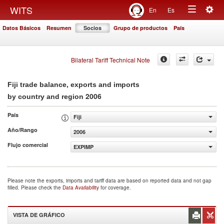
Togg
WITS
En
Es
Toggle
navig
Datos Básicos
Resumen
Socios
Grupo de productos
País
navigation
Bilateral Tariff Technical Note
Fiji trade balance, exports and imports
2006
by country and region
País
Fiji
Año/Rango
2006
Flujo comercial
EXPIMP
Please note the exports, imports and tariff data are based on reported data and not gap
filled. Please check the
Data Availability
for coverage.
VISTA DE GRÁFICO