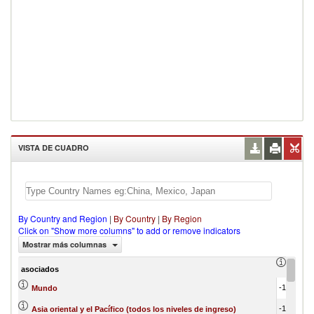
VISTA DE CUADRO
By Country and Region
|
By Country
|
By Region
Click on "Show more columns" to add or remove indicators
Mostrar más columnas
Trade 
asociados
-1,124,965.57
Mundo
-1,277,437.05
Asia oriental y el Pacífico (todos los niveles de ingreso)