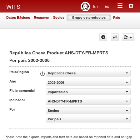
Togg
WITS
En
Es
Toggle
navig
Datos Básicos
Resumen
Socios
Grupo de productos
País
navigation
República Checa Product AHS-DTY-FR-MPRTS
2002-2006
Por país
País/Región
República Checa
Año
2002-2006
Flujo comercial
Importación
Indicador
AHS-DTY-FR-MPRTS
Por
Socios
Por país
Please note the exports, imports and tariff data are based on reported data and not gap