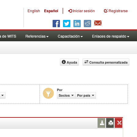
|
English
Español
Iniciar sesión
Registrarse
a de WITS
Referencias
Capacitación
Enlaces de respaldo
Ayuda
Consulta personalizada
Por
es efectivamente aplicados (%)
Socios
Por país