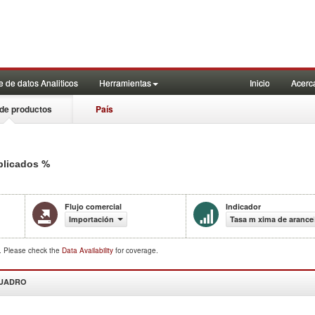
 de datos Analiticos
Herramientas
Inicio
Acerc
de productos
País
%
aplicados
Flujo comercial
Indicador
Importación
Tasa m xima de arancel
d. Please check the
Data Availability
for coverage.
CUADRO