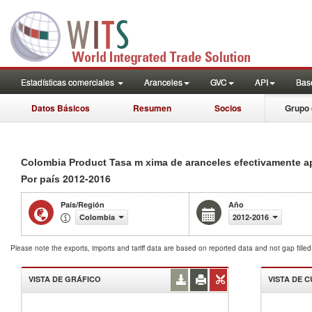
Estadísticas comerciales
Aranceles
GVC
API
Base
Datos Básicos
Resumen
Socios
Grupo 
Colombia Product Tasa m xima de aranceles efectivamente 
2012-2016
Por país
País/Región
Año
Colombia
2012-2016
Please note the exports, imports and tariff data are based on reported data and not gap fille
VISTA DE GRÁFICO
VISTA DE 