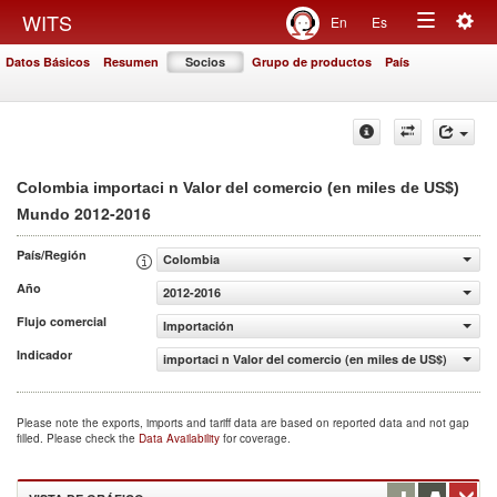
Togg
WITS
En
Es
Toggle
navig
Datos Básicos
Resumen
Socios
Grupo de productos
País
navigation
Colombia importaci n Valor del comercio (en miles de US$)
2012-2016
Mundo
País/Región
Colombia
Año
2012-2016
Flujo comercial
Importación
Indicador
importaci n Valor del comercio (en miles de US$)
Please note the exports, imports and tariff data are based on reported data and not gap
filled. Please check the
Data Availability
for coverage.