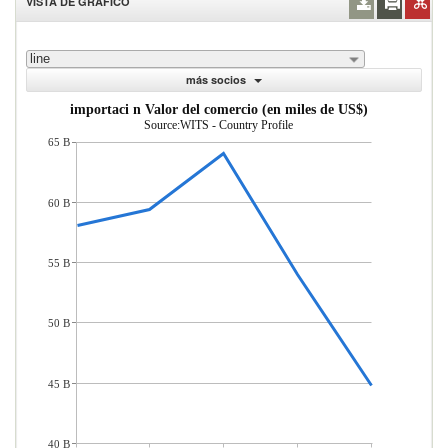
VISTA DE GRÁFICO
line
más socios
importaci n Valor del comercio (en miles de US$)
Source:WITS - Country Profile
65 B
60 B
55 B
50 B
45 B
40 B