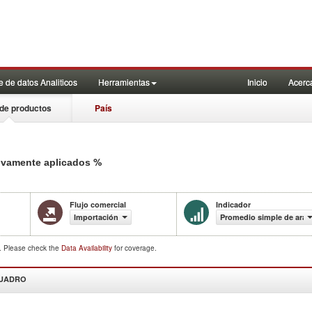
 de datos Analiticos
Herramientas
Inicio
Acerc
de productos
País
%
tivamente aplicados
Flujo comercial
Indicador
Importación
Promedio simple de aran
d. Please check the
Data Availability
for coverage.
CUADRO