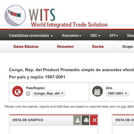
Estadísticas comerciales
Aranceles
GVC
API
Base
Datos Básicos
Resumen
Socios
Grupo 
Congo, Rep. del Product Promedio simple de aranceles efec
1997-2001
Por país y región
País/Región
Año
Congo, Rep. del
1997-2001
Please note the exports, imports and tariff data are based on reported data and not gap fille
VISTA DE GRÁFICO
VISTA DE 