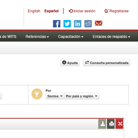
|
English
Español
Iniciar sesión
Registrarse
a de WITS
Referencias
Capacitación
Enlaces de respaldo
Ayuda
Consulta personalizada
Por
celes efectivamente aplicados (%)
Socios
Por país y región