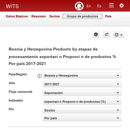
Togg
WITS
En
Es
Toggle
navig
Datos Básicos
Resumen
Socios
Grupo de productos
País
navigation
Bosnia y Herzegovina Products by etapas de
%
procesamiento exportaci n Proporci n de productos
2017-2021
Por país
País/Región
Bosnia y Herzegovina
Año
2017-2021
Flujo comercial
Exportación
Indicador
exportaci n Proporci n de productos (%)
Por
Socios
Por país