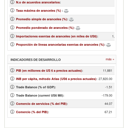
N.o de acuerdos arancelarios
:
1
Tasa máxima de aranceles (%)
:
26.
Promedio simple de aranceles (%)
:
18.
Promedio ponderado de aranceles (%)
:
1,147,424.
Importaciones exentas de aranceles (en miles de US$)
:
26.
Proporción de líneas arancelarias exentas de aranceles (%)
:
más »
INDICADORES DE DESARROLLO
11,881
PIB (en millones de US $ a precios actuales)
:
27,820.00
INB per cápita, método Atlas (US$ a precios actuales)
:
-1.51
Trade Balance (% of GDP):
-179.00
Trade Balance (current US$ Mil):
44.07
Comercio de servicios (% del PIB)
:
67.21
Comercio (% del PIB)
: