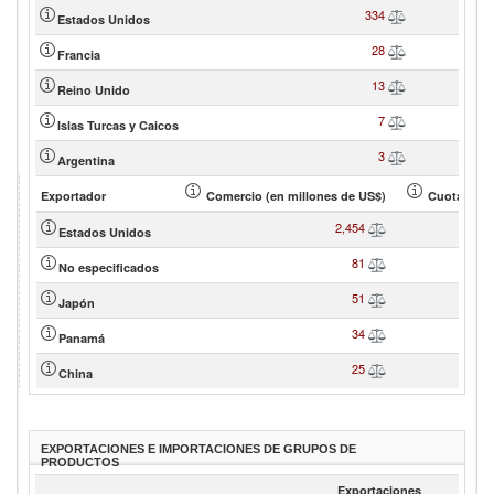
334
Estados Unidos
28
Francia
13
Reino Unido
7
Islas Turcas y Caicos
3
Argentina
Exportador
Comercio (en millones de US$)
Cuota de so
2,454
Estados Unidos
81
No especificados
51
Japón
34
Panamá
25
China
EXPORTACIONES E IMPORTACIONES DE GRUPOS DE
PRODUCTOS
Exportaciones