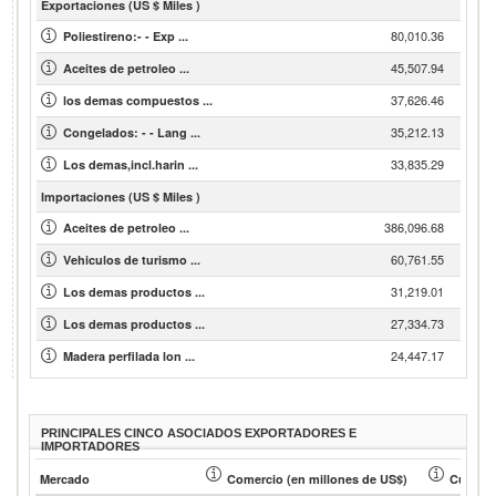
Exportaciones (US $ Miles )
80,010.36
Poliestireno:- - Exp ...
45,507.94
Aceites de petroleo ...
37,626.46
los demas compuestos ...
35,212.13
Congelados: - - Lang ...
33,835.29
Los demas,incl.harin ...
Importaciones (US $ Miles )
386,096.68
Aceites de petroleo ...
60,761.55
Vehiculos de turismo ...
31,219.01
Los demas productos ...
27,334.73
Los demas productos ...
24,447.17
Madera perfilada lon ...
PRINCIPALES CINCO ASOCIADOS EXPORTADORES E
IMPORTADORES
Mercado
Comercio (en millones de US$)
Cuota d