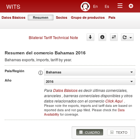
Togg
WITS
En
Es
Toggle
navig
Datos Básicos
Resumen
Socios
Grupo de productos
País
navigation
Bilateral Tariff Technical Note
2016
Resumen del comercio Bahamas
Bahamas
exports, imports, tariff by year
.
País/Región
Bahamas
Año
2016
Para
Datos Básicos
es decir últimas comerciales,
aranceles , barreras comerciales disponibles y otros
datos relacionados con el comercio
Click Aquí
.
Please note the exports, imports and tariff data are based on
reported data and not gap filled. Please check the
Data
Availability
for coverage.
CUADRO
TEXTO