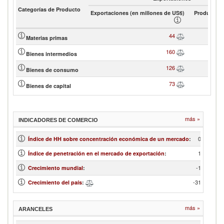
Categorías de Producto
Exportaciones (en millones de US$)
Product sh
44
Materias primas
160
Bienes intermedios
126
Bienes de consumo
73
Bienes de capital
más »
INDICADORES DE COMERCIO
0.12
Índice de HH sobre concentración económica de un mercado
:
1.56
Índice de penetración en el mercado de exportación
:
-1.38
Crecimiento mundial
:
-31.46
Crecimiento del país
:
más »
ARANCELES