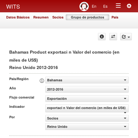
Togg
WITS
En
Es
Toggle
navig
Datos Básicos
Resumen
Socios
Grupo de productos
País
navigation
Bahamas Product exportaci n Valor del comercio (en
miles de US$)
2012-2016
Reino Unido
País/Región
Bahamas
Año
2012-2016
Flujo comercial
Exportación
Indicador
exportaci n Valor del comercio (en miles de US$)
Por
Socios
Reino Unido