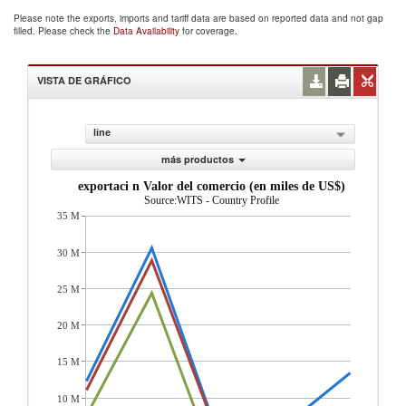
Please note the exports, imports and tariff data are based on reported data and not gap
filled. Please check the
Data Availability
for coverage.
VISTA DE GRÁFICO
line
más productos
exportaci n Valor del comercio (en miles de US$)
Source:WITS - Country Profile
35 M
30 M
25 M
20 M
15 M
10 M