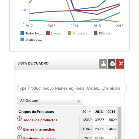
5 M
0
2012
2013
2014
2015
2016
Todos los...
Bienes...
Productos...
Plástico o...
Bienes de...
VISTA DE CUADRO
All Groups
Grupos de Productos
2012
2013
2014
2015
201
12339
30537
5029
6096
134
Todos los productos
11046
28839
4677
4714
73
Bienes intermedios
7540
24416
1
1295
Productos químicos