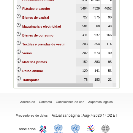
3494
4329
4652
3133
67
Plástico o caucho
727
375
90
151
38
Bienes de capital
581
60
49
101
18
Maquinaria y electricidad
411
937
166
1010
22
Bienes de consumo
203
354
114
108
Textiles y prendas de vestir
202
673
40
826
13
Varios
152
383
95
219
Materias primas
120
141
53
113
Reino animal
78
183
21
301
15
Transporte
48
3
13
1
10
Productos alimenticios
Acerca de
Contacto
Condiciones de uso
Aspectos legales
Actualizar página
: Aug-7-2026 14:02 ET
Proveedores de datos
Asociados