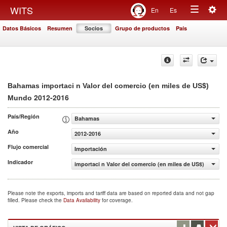
Togg
WITS
En
Es
Toggle
navig
Datos Básicos
Resumen
Socios
Grupo de productos
País
navigation
Bahamas importaci n Valor del comercio (en miles de US$)
2012-2016
Mundo
País/Región
Bahamas
Año
2012-2016
Flujo comercial
Importación
Indicador
importaci n Valor del comercio (en miles de US$)
Please note the exports, imports and tariff data are based on reported data and not gap
filled. Please check the
Data Availability
for coverage.