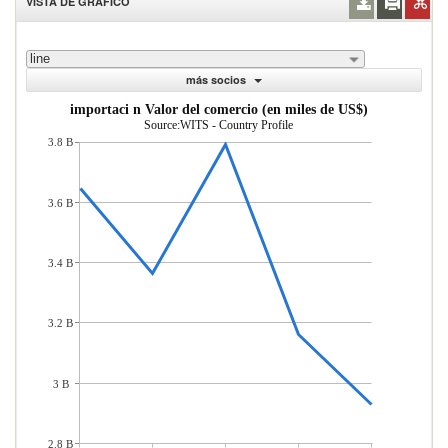
VISTA DE GRÁFICO
line
más socios
importaci n Valor del comercio (en miles de US$)
Source:WITS - Country Profile
3.8 B
3.6 B
3.4 B
3.2 B
3 B
2.8 B