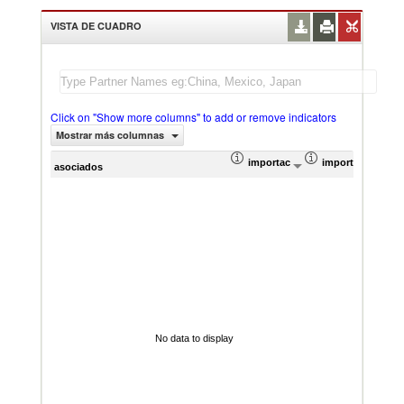
VISTA DE CUADRO
Click on "Show more columns" to add or remove indicators
Mostrar más columnas
importación Valor del comercio (
importación Prop
Prom
asociados
No data to display