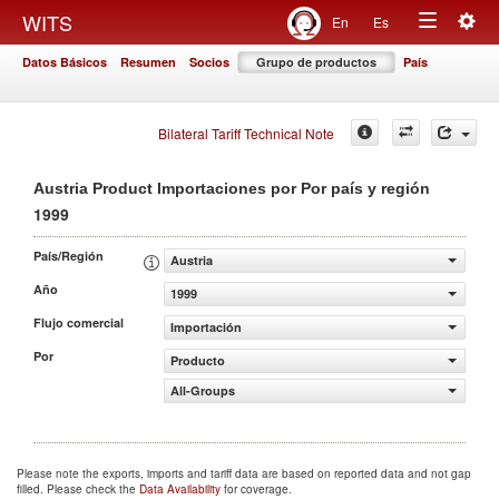
Togg
WITS
En
Es
Toggle
navig
Datos Básicos
Resumen
Socios
Grupo de productos
País
navigation
Bilateral Tariff Technical Note
Austria Product Importaciones por Por país y región
1999
País/Región
Austria
Año
1999
Flujo comercial
Importación
Por
Producto
All-Groups
Please note the exports, imports and tariff data are based on reported data and not gap
filled. Please check the
Data Availability
for coverage.