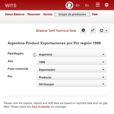
Togg
WITS
En
Es
Toggle
navig
Datos Básicos
Resumen
Socios
Grupo de productos
País
navigation
Bilateral Tariff Technical Note
1998
Argentina Product Exportaciones por Por región
País/Región
Argentina
Año
1998
Flujo comercial
Exportación
Por
Producto
All-Groups
Please note the exports, imports and tariff data are based on reported data and not gap
filled. Please check the
Data Availability
for coverage.