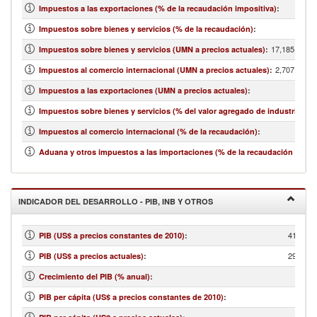
Impuestos a las exportaciones (% de la recaudación impositiva)
:
Impuestos sobre bienes y servicios (% de la recaudación)
:
17,185,200,0
Impuestos sobre bienes y servicios (UMN a precios actuales)
:
2,707,100,0
Impuestos al comercio internacional (UMN a precios actuales)
:
Impuestos a las exportaciones (UMN a precios actuales)
:
Impuestos sobre bienes y servicios (% del valor agregado de industria y se
Impuestos al comercio internacional (% de la recaudación)
:
Aduana y otros impuestos a las importaciones (% de la recaudación impos
INDICADOR DEL DESARROLLO - PIB, INB Y OTROS
412,766
PIB (US$ a precios constantes de 2010)
:
298,948
PIB (US$ a precios actuales)
:
Crecimiento del PIB (% anual)
:
PIB per cápita (US$ a precios constantes de 2010)
: