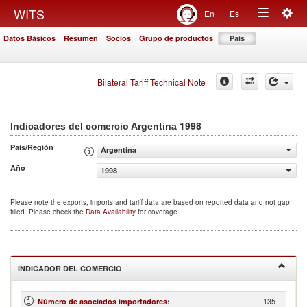
Togg
WITS
En
Es
Toggle
navig
Datos Básicos
Resumen
Socios
Grupo de productos
País
navigation
Bilateral Tariff Technical Note
1998
Indicadores del comercio Argentina
País/Región
Argentina
Año
1998
Please note the exports, imports and tariff data are based on reported data and not gap
filled. Please check the
Data Availability
for coverage.
INDICADOR DEL COMERCIO
135
Número de asociados importadores
: