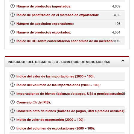
4,659
Número de productos importados
:
4.93
Índice de penetración en el mercado de exportación
:
156
Número de asociados exportadores
:
4,034
Número de productos exportados
:
0.12
Índice de HH sobre concentración económica de un mercado
:
INDICADOR DEL DESARROLLO - COMERCIO DE MERCADERÍAS
Índice del valor de las importaciones (2000 = 100)
:
Índice del volumen de las importaciones (2000 = 100)
:
29,530,
Importaciones de bienes (balanza de pagos, US$ a precios actuales)
:
Comercio (% del PIB)
:
-3,122,
Comercio neto de bienes (balanza de pagos, US$ a precios actuales)
:
Índice de valor de exportación (2000 = 100)
:
Índice del volumen de exportaciones (2000 = 100)
: