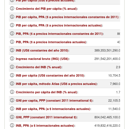
PIB per cápita (US$ a precios actuales)
:
Crecimiento del PIB per cápita (% anual)
:
PIB per cápita, PPA ($ a precios internacionales constantes de 2011)
:
PIB per cápita, PPA ($ a precios internacionales actuales)
:
865,059
PIB, PPA ($ a precios internacionales constantes de 2011)
:
430,497
PIB, PPA ($ a precios internacionales actuales)
:
389,353,501,290.00
INB (US$ constantes del año 2010)
:
291,542,201,400.00
Ingreso nacional bruto (ING) (US$)
:
2.98
Crecimiento del INB (% anual)
:
10,704.51
INB per cápita (US$ constantes del año 2010)
:
7,960.00
INB per cápita, método Atlas (US$ a precios actuales)
:
1.78
Crecimiento per cápita del INB (% anual)
:
22,105.56
GNI per capita, PPP (constant 2011 international $)
:
11,540.00
INB per cápita, PPA (a $ internacionales actuales)
:
804,042,465,100.00
GNI, PPP (constant 2011 international $)
:
419,832,416,220.00
INB, PPA (a $ internacionales actuales)
: