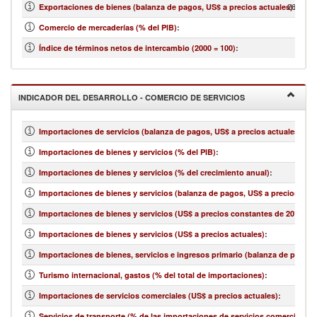
26,408,
Exportaciones de bienes (balanza de pagos, US$ a precios actuales)
:
Comercio de mercaderías (% del PIB)
:
Índice de términos netos de intercambio (2000 = 100)
:
INDICADOR DEL DESARROLLO - COMERCIO DE SERVICIOS
Importaciones de servicios (balanza de pagos, US$ a precios actuales)
:
Importaciones de bienes y servicios (% del PIB)
:
Importaciones de bienes y servicios (% del crecimiento anual)
:
Importaciones de bienes y servicios (balanza de pagos, US$ a precios actu
Importaciones de bienes y servicios (US$ a precios constantes de 2010)
:
Importaciones de bienes y servicios (US$ a precios actuales)
:
Importaciones de bienes, servicios e ingresos primario (balanza de pagos,
Turismo internacional, gastos (% del total de importaciones)
:
Importaciones de servicios comerciales (US$ a precios actuales)
:
Servicios de transporte (% de las importaciones de servicios comerciales)
: