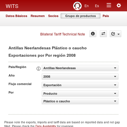
Togg
WITS
En
Es
Toggle
navig
Datos Básicos
Resumen
Socios
Grupo de productos
País
navigation
Bilateral Tariff Technical Note
Antillas Neerlandesas Plástico o caucho
2008
Exportaciones por Por región
País/Región
Antillas Neerlandesas
Año
2008
Flujo comercial
Exportación
Por
Producto
Plástico o caucho
Please note the exports, imports and tariff data are based on reported data and not gap
filled. Please check the
Data Availability
for coverage.