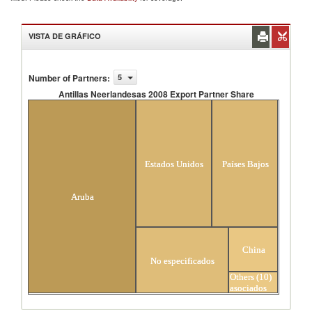
VISTA DE GRÁFICO
Number of Partners
:
5
Antillas Neerlandesas 2008 Export Partner Share
Antillas Neerlandesas 2008 Export Partner
Share
Estados Unidos
Países Bajos
Aruba
China
No especificados
Others (10)
asociados