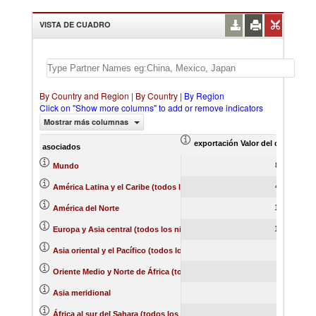
VISTA DE CUADRO
By Country and Region
|
By Country
|
By Region
Click on "Show more columns" to add or remove indicators
Mostrar más columnas
exportación Valor del comercio (
asociados
884.11
Mundo
400.11
América Latina y el Caribe (todos los niveles de ingreso)
176.61
América del Norte
154.74
Europa y Asia central (todos los niveles de ingreso)
39.77
Asia oriental y el Pacífico (todos los niveles de ingreso)
0.47
Oriente Medio y Norte de África (todos los niveles de ingreso)
0.47
Asia meridional
0.28
África al sur del Sahara (todos los niveles de ingreso)