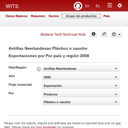
Togg
WITS
En
Es
Toggle
navig
Datos Básicos
Resumen
Socios
Grupo de productos
País
navigation
Bilateral Tariff Technical Note
Antillas Neerlandesas Plástico o caucho
2008
Exportaciones por Por país y región
País/Región
Antillas Neerlandesas
Año
2008
Flujo comercial
Exportación
Por
Producto
Plástico o caucho
Please note the exports, imports and tariff data are based on reported data and not gap
filled. Please check the
Data Availability
for coverage.