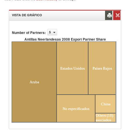
VISTA DE GRÁFICO
Number of Partners
:
5
Antillas Neerlandesas 2008 Export Partner Share
Antillas Neerlandesas 2008 Export Partner
Share
Estados Unidos
Países Bajos
Aruba
China
No especificados
Others (10)
asociados