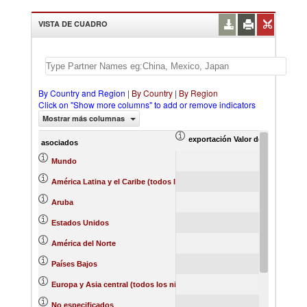
VISTA DE CUADRO
By Country and Region
|
By Country
|
By Region
Click on "Show more columns" to add or remove indicators
Mostrar más columnas
exportación Valor del comercio (
ex
asociados
884.11
Mundo
400.11
América Latina y el Caribe (todos los niveles de ingreso)
381.14
Aruba
176.61
Estados Unidos
176.61
América del Norte
154.74
Países Bajos
154.74
Europa y Asia central (todos los niveles de ingreso)
112.13
No especificados