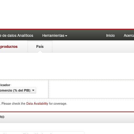
 de datos Analiticos
Herramientas
Inicio
Acerc
 productos
País
dicador
omercio (% del PIB)
d. Please check the
Data Availability
for coverage.
DRO