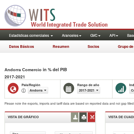
Estadísticas comerciales
Aranceles
GVC
API
Base
Datos Básicos
Resumen
Socios
Grupo de
in % del PIB
Andorra Comercio
2017-2021
País/Región
Rango de año
In
Andorra
2017-2021
C
Please note the exports, imports and tariff data are based on reported data and not gap fille
VISTA DE GRÁFICO
VISTA DE CUA