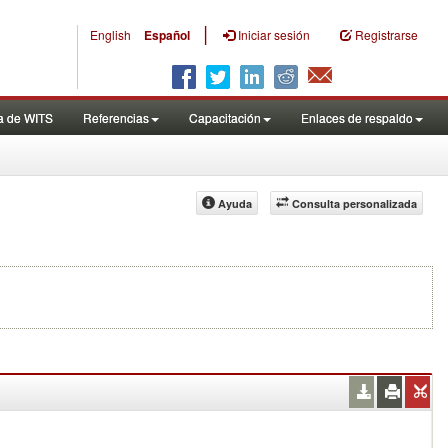
|
English
Español
Iniciar sesión
Registrarse
a de WITS
Referencias
Capacitación
Enlaces de respaldo
Ayuda
Consulta personalizada