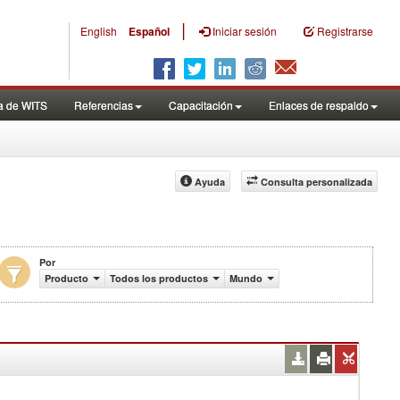
|
English
Español
Iniciar sesión
Registrarse
a de WITS
Referencias
Capacitación
Enlaces de respaldo
Ayuda
Consulta personalizada
Por
de US$)
Producto
Todos los productos
Mundo