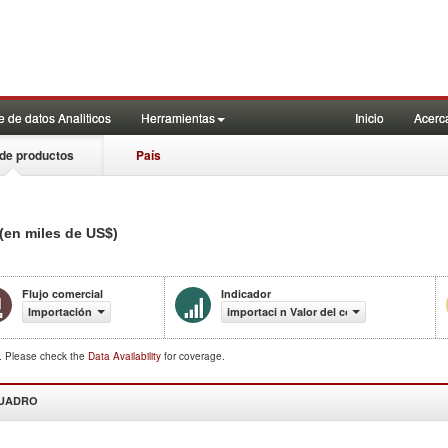
 de datos Analiticos
Herramientas
Inicio
Acerc
de productos
País
(en miles de US$)
Flujo comercial
Indicador
Importación
importaci n Valor del comercio (en miles 
d. Please check the
Data Availability
for coverage.
CUADRO