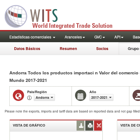
Estadísticas comerciales
Aranceles
GVC
API
Base
Datos Básicos
Resumen
Socios
Grupo 
Andorra Todos los productos importaci n Valor del comercio 
2017-2021
Mundo
País/Región
Año
Andorra
2017-2021
Please note the exports, imports and tariff data are based on reported data and not gap fille
VISTA DE GRÁFICO
VISTA DE 