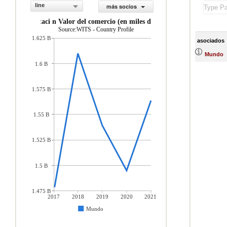
line
más socios
importaci n Valor del comercio (en miles de US$)
Source:WITS - Country Profile
1.625 B
asociados
Mundo
1.6 B
1.575 B
1.55 B
1.525 B
1.5 B
1.475 B
2017
2018
2019
2020
2021
Mundo