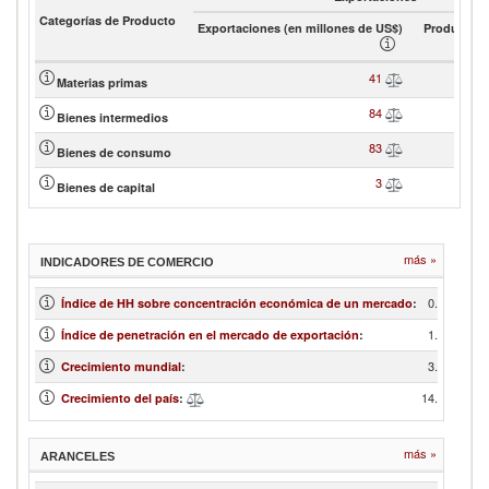
Categorías de Producto
Exportaciones (en millones de US$)
Product sh
41
Materias primas
84
Bienes intermedios
83
Bienes de consumo
3
Bienes de capital
más »
INDICADORES DE COMERCIO
0.31
Índice de HH sobre concentración económica de un mercado
:
1.73
Índice de penetración en el mercado de exportación
:
3.55
Crecimiento mundial
:
14.10
Crecimiento del país
:
más »
ARANCELES