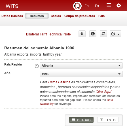
Togg
WITS
En
Es
Toggle
navig
Datos Básicos
Resumen
Socios
Grupo de productos
País
navigation
Bilateral Tariff Technical Note
1996
Resumen del comercio Albania
Albania
exports, imports, tariff by year
.
País/Región
Albania
Año
1996
Para
Datos Básicos
es decir últimas comerciales,
aranceles , barreras comerciales disponibles y otros
datos relacionados con el comercio
Click Aquí
.
Please note the exports, imports and tariff data are based on
reported data and not gap filled. Please check the
Data
Availability
for coverage.
CUADRO
TEXTO