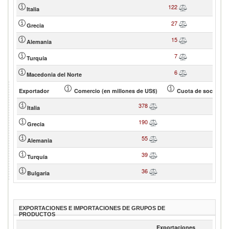
122
Italia
27
Grecia
15
Alemania
7
Turquía
6
Macedonia del Norte
Exportador
Comercio (en millones de US$)
Cuota de socio (en
378
4
Italia
190
2
Grecia
55
Alemania
39
Turquía
36
Bulgaria
EXPORTACIONES E IMPORTACIONES DE GRUPOS DE
PRODUCTOS
Exportaciones