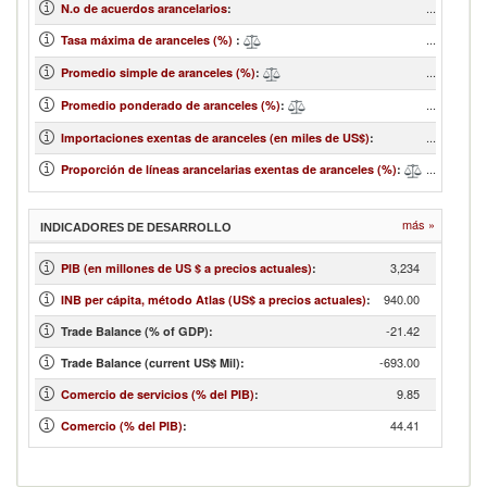
...
N.o de acuerdos arancelarios
:
...
Tasa máxima de aranceles (%)
:
...
Promedio simple de aranceles (%)
:
...
Promedio ponderado de aranceles (%)
:
...
Importaciones exentas de aranceles (en miles de US$)
:
...
Proporción de líneas arancelarias exentas de aranceles (%)
:
más »
INDICADORES DE DESARROLLO
3,234
PIB (en millones de US $ a precios actuales)
:
940.00
INB per cápita, método Atlas (US$ a precios actuales)
:
-21.42
Trade Balance (% of GDP):
-693.00
Trade Balance (current US$ Mil):
9.85
Comercio de servicios (% del PIB)
:
44.41
Comercio (% del PIB)
: