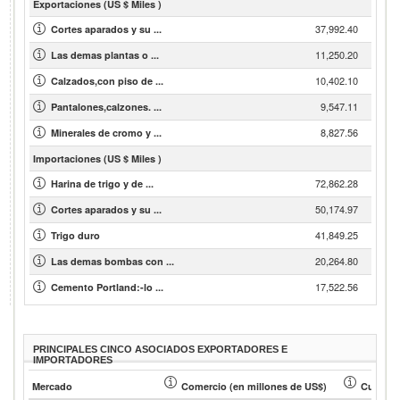
Exportaciones (US $ Miles )
37,992.40
Cortes aparados y su ...
11,250.20
Las demas plantas o ...
10,402.10
Calzados,con piso de ...
9,547.11
Pantalones,calzones. ...
8,827.56
Minerales de cromo y ...
Importaciones (US $ Miles )
72,862.28
Harina de trigo y de ...
50,174.97
Cortes aparados y su ...
41,849.25
Trigo duro
20,264.80
Las demas bombas con ...
17,522.56
Cemento Portland:-lo ...
PRINCIPALES CINCO ASOCIADOS EXPORTADORES E
IMPORTADORES
Mercado
Comercio (en millones de US$)
Cuota de