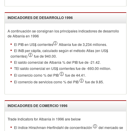
INDICADORES DE DESARROLLO
1996
A continuación se consignan los principales indicadores de desarrollo
de
Albania
en
1996
El PIB en US$ corrientes
Albania fue de 3,234 millones.
El INB per cápita, calculado según el método Atlas (en US$
corrientes)
fue de 940.00.
El saldo comercial de Albania % del PIB fue de -21.42.
TEl saldo comercial en US$ corrientes fue de -693.00 million.
El comercio como % del PIB
fue de 44.41.
El comercio de servicios como % del PIB
fue de 9.85.
INDICADORES DE COMERCIO
1996
Trade Indicators for
Albania
in
1996
are below
El índice Hirschman-Herfindahl de concentración
del mercado se