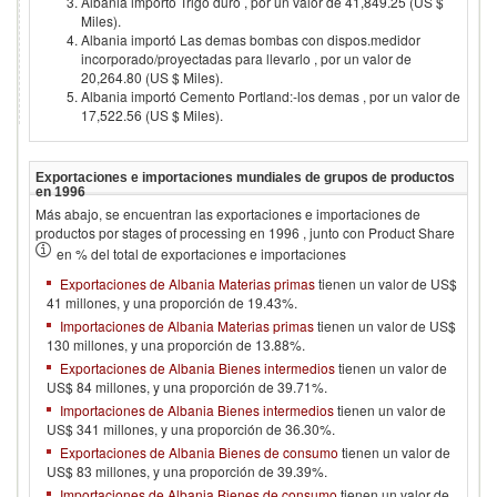
Albania importó Trigo duro , por un valor de 41,849.25 (US $
Miles).
Albania importó Las demas bombas con dispos.medidor
incorporado/proyectadas para llevarlo , por un valor de
20,264.80 (US $ Miles).
Albania importó Cemento Portland:-los demas , por un valor de
17,522.56 (US $ Miles).
Exportaciones e importaciones mundiales de grupos de productos
en
1996
Más abajo, se encuentran las exportaciones e importaciones de
productos por stages of processing en
1996
, junto con Product Share
en % del total de exportaciones e importaciones
Exportaciones de Albania Materias primas
tienen un valor de US$
41 millones, y una proporción de 19.43%.
Importaciones de Albania Materias primas
tienen un valor de US$
130 millones, y una proporción de 13.88%.
Exportaciones de Albania Bienes intermedios
tienen un valor de
US$ 84 millones, y una proporción de 39.71%.
Importaciones de Albania Bienes intermedios
tienen un valor de
US$ 341 millones, y una proporción de 36.30%.
Exportaciones de Albania Bienes de consumo
tienen un valor de
US$ 83 millones, y una proporción de 39.39%.
Importaciones de Albania Bienes de consumo
tienen un valor de