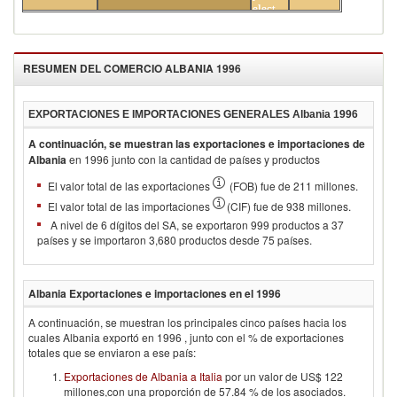
electricidad
RESUMEN DEL COMERCIO
ALBANIA 1996
EXPORTACIONES E IMPORTACIONES GENERALES
Albania 1996
A continuación, se muestran las exportaciones e importaciones de
Albania
en
1996
junto con la cantidad de países y productos
El valor total de las exportaciones
(FOB) fue de 211 millones.
El valor total de las importaciones
(CIF) fue de 938 millones.
A nivel de 6 dígitos del SA, se exportaron 999 productos a 37
países y se importaron 3,680 productos desde 75 países.
Albania
Exportaciones e importaciones en el
1996
A continuación, se muestran los principales cinco países hacia los
cuales
Albania
exportó en
1996
, junto con el % de exportaciones
totales que se enviaron a ese país:
Exportaciones de Albania a Italia
por un valor de US$ 122
millones,con una proporción de 57.84 % de los asociados.