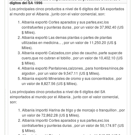
dígitos del SA
1996
Los principales cinco productos a nivel de 6 dígitos del SA exportados
al mundo por el
Albania
, junto con el valor comercial, son:
Albania exportó Cortes aparados y sus partes,exc.los
contrafuertes y punteras duras , por un valor de 37,992.40 (US
$ Miles).
Albania exportó Las demas plantas o partes de plantas
utilizadas en medicina... , por un valor de 11,250.20 (US $
Miles).
Albania exportó Calzados,con piso de caucho..parte super.de
cuero,que no cubran el tobillo , por un valor de 10,402.10 (US
$ Miles).
Albania exportó Pantalones,calzones...para hombres/ninos,de
algodon , por un valor de 9,547.11 (US $ Miles).
Albania exportó Minerales de cromo y sus concentrados , por
un valor de 8,827.56 (US $ Miles).
Los principales cinco productos a nivel de 6 dígitos del SA
eimportados al mundo por el
Albania
, junto con el valor comercial,
son:
Albania importó Harina de trigo y de morcajo o tranquillon , por
un valor de 72,862.28 (US $ Miles).
Albania importó Cortes aparados y sus partes,exc.los
contrafuertes y punteras duras , por un valor de 50,174.97 (US
$ Miles).