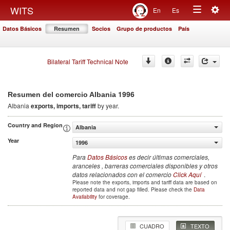
Togg
WITS
En
Es
Toggle
navig
Datos Básicos
Resumen
Socios
Grupo de productos
País
navigation
Bilateral Tariff Technical Note
1996
Resumen del comercio Albania
Albania
exports, imports, tariff
by year.
Country and Region
Albania
Year
1996
Para
Datos Básicos
es decir últimas comerciales,
aranceles , barreras comerciales disponibles y otros
datos relacionados con el comercio
Click Aquí
.
Please note the exports, imports and tariff data are based on
reported data and not gap filled. Please check the
Data
Availability
for coverage.
CUADRO
TEXTO