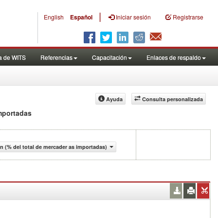
|
English
Español
Iniciar sesión
Registrarse
a de WITS
Referencias
Capacitación
Enlaces de respaldo
Ayuda
Consulta personalizada
importadas
n (% del total de mercader as importadas)