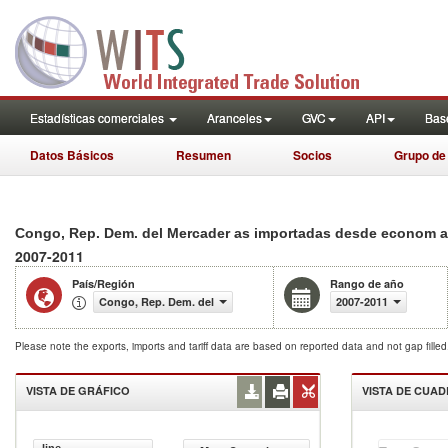
Estadísticas comerciales
Aranceles
GVC
API
Base
Datos Básicos
Resumen
Socios
Grupo de
Congo, Rep. Dem. del Mercader as importadas desde econom as 
2007-2011
País/Región
Rango de año
Congo, Rep. Dem. del
2007-2011
Please note the exports, imports and tariff data are based on reported data and not gap fille
VISTA DE GRÁFICO
VISTA DE CUA