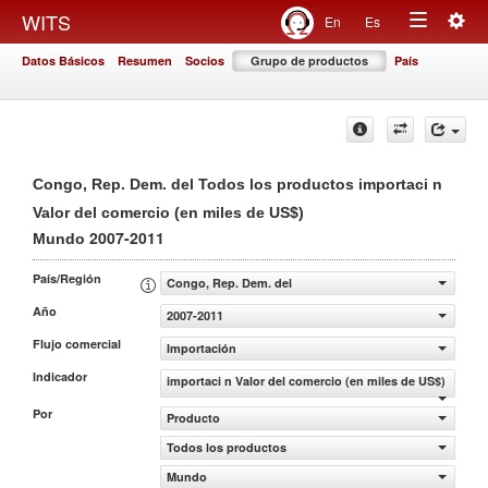
Togg
WITS
En
Es
Toggle
navig
Datos Básicos
Resumen
Socios
Grupo de productos
País
navigation
Congo, Rep. Dem. del Todos los productos importaci n
Valor del comercio (en miles de US$)
2007-2011
Mundo
País/Región
Congo, Rep. Dem. del
Año
2007-2011
Flujo comercial
Importación
Indicador
importaci n Valor del comercio (en miles de US$)
Por
Producto
Todos los productos
Mundo