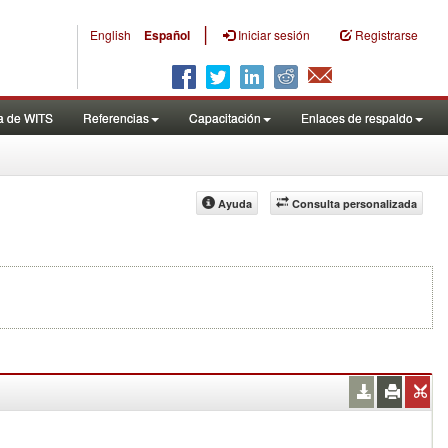
|
English
Español
Iniciar sesión
Registrarse
a de WITS
Referencias
Capacitación
Enlaces de respaldo
Ayuda
Consulta personalizada