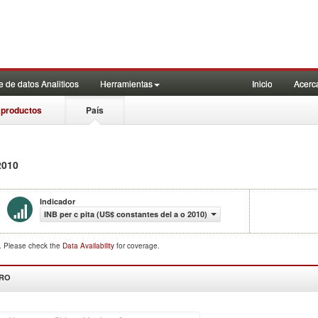
 de datos Analiticos
Herramientas
Inicio
Acerc
 productos
País
2010
Indicador
INB per c pita (US$ constantes del a o 2010)
d. Please check the
Data Availability
for coverage.
DRO