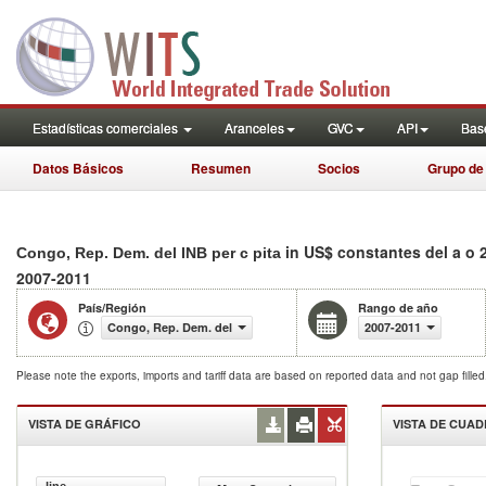
Estadísticas comerciales
Aranceles
GVC
API
Base
Datos Básicos
Resumen
Socios
Grupo de
in US$ constantes del a o 
Congo, Rep. Dem. del INB per c pita
2007-2011
País/Región
Rango de año
Congo, Rep. Dem. del
2007-2011
Please note the exports, imports and tariff data are based on reported data and not gap fille
VISTA DE GRÁFICO
VISTA DE CUA