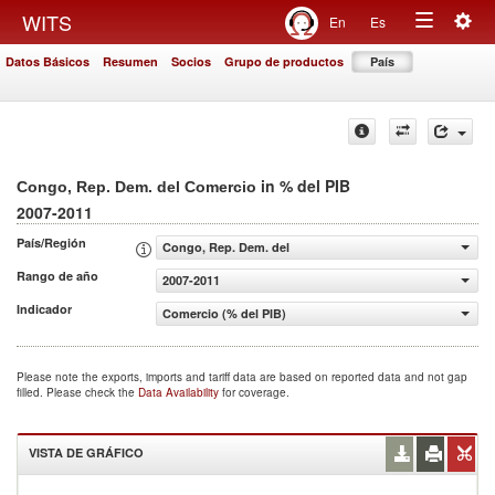
Togg
WITS
En
Es
Toggle
navig
Datos Básicos
Resumen
Socios
Grupo de productos
País
navigation
in % del PIB
Congo, Rep. Dem. del Comercio
2007-2011
País/Región
Congo, Rep. Dem. del
Rango de año
2007-2011
Indicador
Comercio (% del PIB)
Please note the exports, imports and tariff data are based on reported data and not gap
filled. Please check the
Data Availability
for coverage.
VISTA DE GRÁFICO