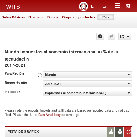
Togg
WITS
En
Es
Toggle
navig
Datos Básicos
Resumen
Socios
Grupo de productos
País
navigation
in % de la
Mundo Impuestos al comercio internacional
recaudaci n
2017-2021
País/Región
Mundo
Rango de año
2017-2021
Indicador
Impuestos al comercio internacional (% de la recaudaci n
Please note the exports, imports and tariff data are based on reported data and not gap
filled. Please check the
Data Availability
for coverage.
VISTA DE GRÁFICO