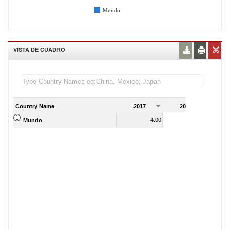
Mundo
VISTA DE CUADRO
Country Name
2017
2018
2
4.00
4.00
Mundo