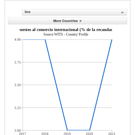
line
More Countries
Impuestos al comercio internacional (% de la recaudaci n)
Source:WITS - Country Profile
4.00
3.75
3.50
3.25
3.00
2017
2018
2019
2020
2021