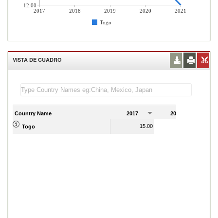
12.00
2017
2018
2019
2020
2021
Togo
VISTA DE CUADRO
Country Name
2017
2018
2
15.00
20.00
Togo