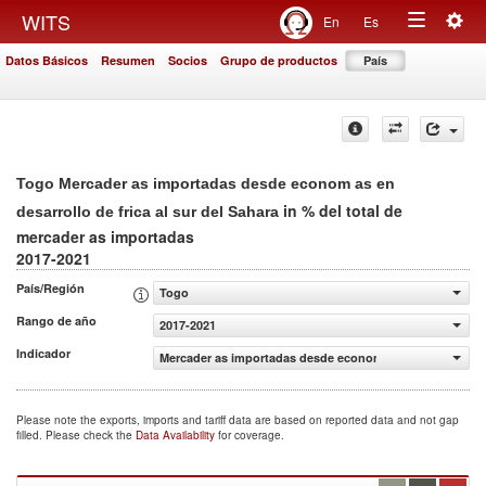
Togg
WITS
En
Es
Toggle
navig
Datos Básicos
Resumen
Socios
Grupo de productos
País
navigation
Togo Mercader as importadas desde econom as en
in % del total de
desarrollo de frica al sur del Sahara
mercader as importadas
2017-2021
País/Región
Togo
Rango de año
2017-2021
Indicador
Mercader as importadas desde econom as en desarrollo de 
Please note the exports, imports and tariff data are based on reported data and not gap
filled. Please check the
Data Availability
for coverage.