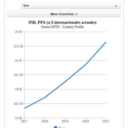
line
More Countries
INB, PPA (a $ internacionales actuales)
Source:WITS - Country Profile
24 B
22.5 B
21 B
19.5 B
18 B
16.5 B
15 B
2017
2018
2019
2020
2021