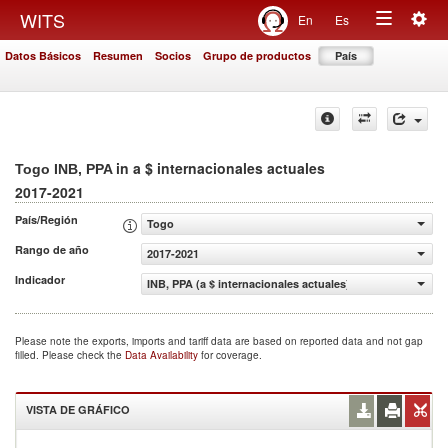
Togg
WITS
En
Es
Toggle
navig
Datos Básicos
Resumen
Socios
Grupo de productos
País
navigation
in a $ internacionales actuales
Togo INB, PPA
2017-2021
País/Región
Togo
Rango de año
2017-2021
Indicador
INB, PPA (a $ internacionales actuales)
Please note the exports, imports and tariff data are based on reported data and not gap
filled. Please check the
Data Availability
for coverage.
VISTA DE GRÁFICO