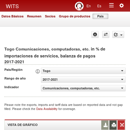
Togg
WITS
En
Es
Toggle
navig
Datos Básicos
Resumen
Socios
Grupo de productos
País
navigation
in % de
Togo Comunicaciones, computadoras, etc.
importaciones de servicios, balanza de pagos
2017-2021
País/Región
Togo
Rango de año
2017-2021
Indicador
Comunicaciones, computadoras, etc. (% de importaciones
Please note the exports, imports and tariff data are based on reported data and not gap
filled. Please check the
Data Availability
for coverage.
VISTA DE GRÁFICO