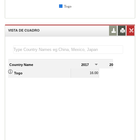
Togo
VISTA DE CUADRO
Country Name
2017
2018
2
16.00
16.00
Togo