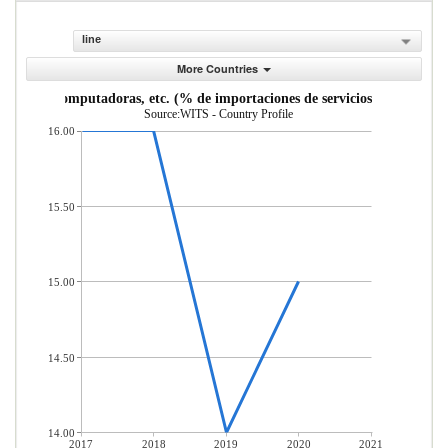
line
More Countries
ciones, computadoras, etc. (% de importaciones de servicios, balanza de
Source:WITS - Country Profile
16.00
15.50
15.00
14.50
14.00
2017
2018
2019
2020
2021